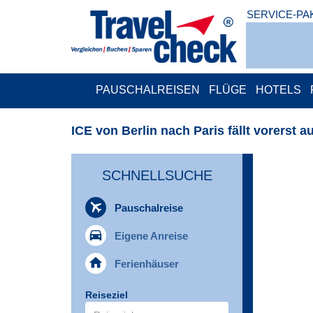
SERVICE-PA
PAUSCHALREISEN
FLÜGE
HOTELS
ICE von Berlin nach Paris fällt vorerst a
SCHNELLSUCHE
airplanemode_active
Pauschalreise
directions_car
Eigene Anreise
home
Ferienhäuser
Reiseziel