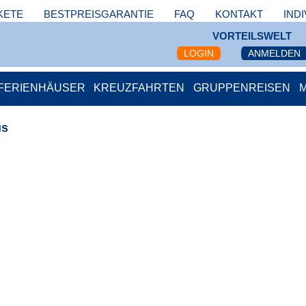
KETE
BESTPREISGARANTIE
FAQ
KONTAKT
IND
VORTEILSWELT
LOGIN
ANMELDEN
FERIENHÄUSER
KREUZFAHRTEN
GRUPPENREISEN
us