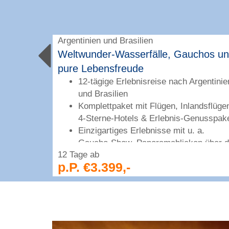
Argentinien und Brasilien
stischen
Weltwunder-Wasserfälle, Gauchos u
pure Lebensfreude
na
12-tägige Erlebnisreise nach Argentinie
l.
und Brasilien
Komplettpaket mit Flügen, Inlandsflüge
4-Sterne-Hotels & Erlebnis-Genusspak
 a.
Einzigartiges Erlebnisse mit u. a.
 Mauer und
Gaucho-Show, Panoramablicken über d
12 Tage ab
Iguazú-Wasserfälle & Seilbahnfahrt auf
p.P. €3.399,-
 19 Pers.
den Zuckerhut