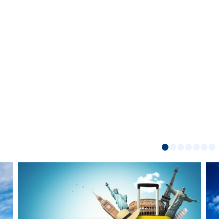
•
•
•
•
•
•
•