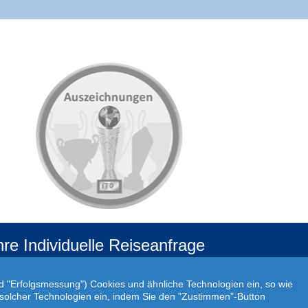
hre Individuelle Reiseanfrage
f Ihre ganz persönlichen Vorstellungen abgestimmt!
r Ihre individuellen Reisewünsche erstellen wir Ihnen
nd "Erfolgsmessung") Cookies und ähnliche Technologien ein, so wie
rn ein persönliches Angebot.
atz solcher Technologien ein, indem Sie den "Zustimmen"-Button