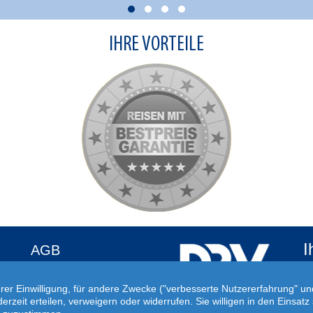
IHRE VORTEILE
I
AGB
Au
Datenschutz
Fü
hrer Einwilligung, für andere Zwecke ("verbesserte Nutzererfahrung" u
Impressum
ge
ederzeit erteilen, verweigern oder widerrufen. Sie willigen in den Eins