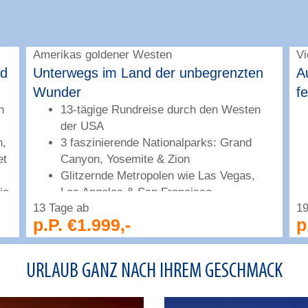
Amerikas goldener Westen
V
nd
Unterwegs im Land der unbegrenzten
A
Wunder
f
n
13-tägige Rundreise durch den Westen
der USA
n,
3 faszinierende Nationalparks: Grand
et
Canyon, Yosemite & Zion
Glitzernde Metropolen wie Las Vegas,
ie
Los Angeles & San Francisco
13 Tage ab
19
p.P. €1.999,-
p
URLAUB GANZ NACH IHREM GESCHMACK