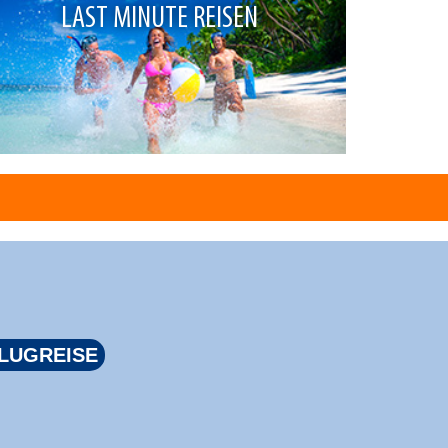
LAST MINUTE REISEN
LUGREISE
FLUGRE