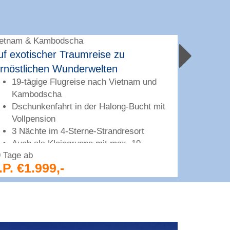
ietnam & Kambodscha
Griechenl
uf exotischer Traumreise zu
Den Ursp
8-täg
ernöstlichen Wunderwelten
Athen
19-tägige Flugreise nach Vietnam und
umge
Kambodscha
Unter
Dschunkenfahrt in der ­Halong-Bucht mit
Hotel
Vollpension
Groß
3 Nächte im 4-Sterne-­Strandresort
unter
Auch als Kleingruppe mit max. 19
dem O
 Tage ab
8 Tage ab
Personen buchbar
.P. €1.999,-
p.P. €8
Wein