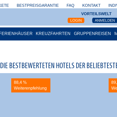
KETE
BESTPREISGARANTIE
FAQ
KONTAKT
IND
VORTEILSWELT
LOGIN
ANMELDEN
FERIENHÄUSER
KREUZFAHRTEN
GRUPPENREISEN
 DIE BESTBEWERTETEN HOTELS DER BELIEBTESTE
88,4 %
89
Weiterenpfehlung
We