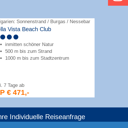
lgarien: Sonnenstrand / Burgas / Nessebar
Bulgarien: S
lla Vista Beach Club
Helena Pa
inmitten schöner Natur
Familie
500 m bis zum Strand
Wellne
1000 m bis zum Stadtzentrum
150 m 
B. 7 Tage ab
z.B. 7 Tage 
.P € 471,-
p.P € 53
hre Individuelle Reiseanfrage
f Ihre ganz persönlichen Vorstellungen abgestimmt!