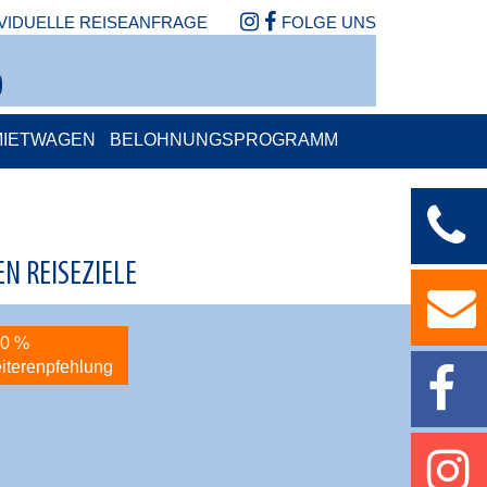
IVIDUELLE REISEANFRAGE
FOLGE UNS
MIETWAGEN
BELOHNUNGSPROGRAMM
N REISEZIELE
,0 %
93,3 %
iterenpfehlung
Weiterenpfeh