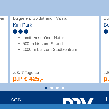
bar
Bulgarien: Goldstrand / Varna
Bu
Kini Park
Be
inmitten schöner Natur
500 m bis zum Strand
1000 m bis zum Stadtzentrum
z.B. 7 Tage ab
z.
p.P € 425,-
p
I
AGB
Au
Datenschutz