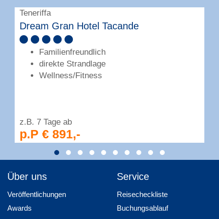
Teneriffa
T
Dream Gran Hotel Tacande
R
Familienfreundlich
direkte Strandlage
Wellness/Fitness
z.B. 7 Tage ab
z
p.P € 891,-
Über uns
Service
Veröffentlichungen
Reisecheckliste
Awards
Buchungsablauf