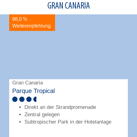
GRAN CANARIA
98,0 %
9
Weiterenpfehlung
W
Gran Canaria
G
Parque Tropical
I
Direkt an der Strandpromenade
Zentral gelegen
Subtropischer Park in der Hotelanlage