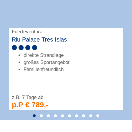
Fuerteventura
F
Riu Palace Tres Islas
P
direkte Strandlage
großes Sportangebot
Familienfreundlich
z.B. 7 Tage ab
z
p.P € 789,-