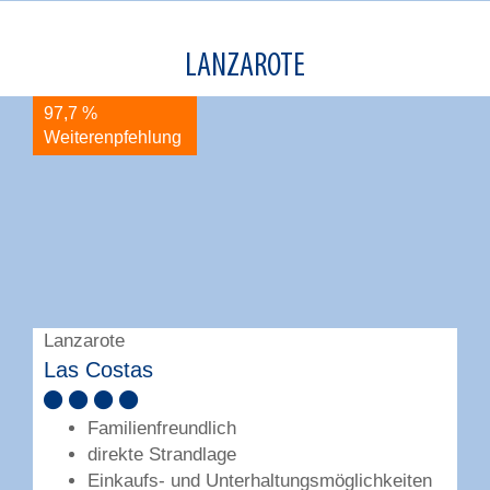
LANZAROTE
97,7 %
9
Weiterenpfehlung
W
Lanzarote
L
Las Costas
C
Familienfreundlich
direkte Strandlage
Einkaufs- und Unterhaltungsmöglichkeiten