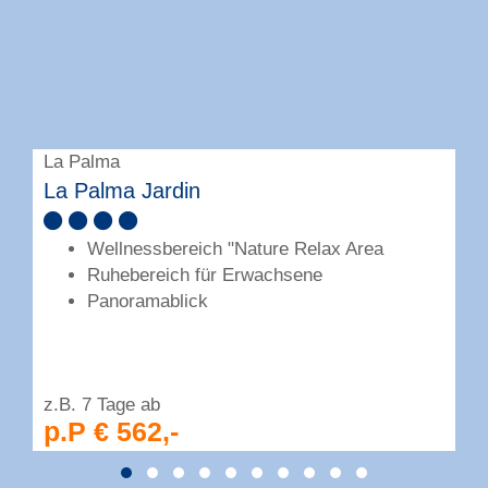
La Palma
L
La Palma Jardin
O
Wellnessbereich "Nature Relax Area
Ruhebereich für Erwachsene
Panoramablick
z.B. 7 Tage ab
z
p.P € 562,-