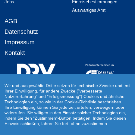
Jobs
Einreisebestimmungen
Auswärtiges Amt
AGB
Datenschutz
Impressum
Kontakt
Wir und ausgewählte Dritte setzen für technische Zwecke und, mit
Ihrer Einwilligung, für andere Zwecke ("verbesserte
Ihre Individuelle Reiseanfrage
Nutzererfahrung" und "Erfolgsmessung") Cookies und ähnliche
Technologien ein, so wie in der Cookie-Richtlinie beschrieben.
Auf Ihre ganz persönlichen Vorstellungen abgestimmt!
Ihre Einwilligung können Sie jederzeit erteilen, verweigern oder
Für Ihre individuellen Reisewünsche erstellen wir Ihnen gern ein
widerrufen. Sie willigen in den Einsatz solcher Technologien ein,
persönliches Angebot.
indem Sie den "Zustimmen"-Button betätigen. Indem Sie diesen
Hinweis schließen, fahren Sie fort, ohne zuzustimmen.
JETZT INDIVIDUELLE REISEANFRAGE ERSTELLEN