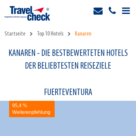
Startseite
Top 10 Hotels
Kanaren
KANAREN - DIE BESTBEWERTETEN HOTELS
DER BELIEBTESTEN REISEZIELE
FUERTEVENTURA
95,4 %
9
Weiterenpfehlung
W