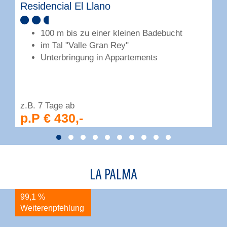
Residencial El Llano
J
100 m bis zu einer kleinen Badebucht
im Tal "Valle Gran Rey"
Unterbringung in Appartements
z.B. 7 Tage ab
z
p.P € 430,-
LA PALMA
99,1 %
9
Weiterenpfehlung
W