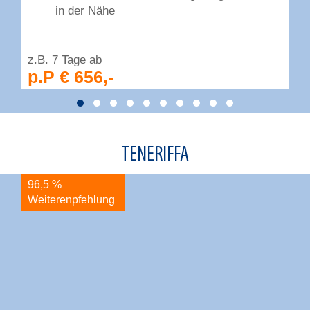
in der Nähe
z.B. 7 Tage ab
z
p.P € 656,-
TENERIFFA
96,5 %
9
Weiterenpfehlung
W