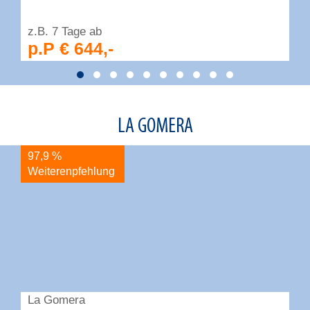
z.B. 7 Tage ab
z
p.P € 644,-
LA GOMERA
97,9 %
9
Weiterenpfehlung
W
La Gomera
L