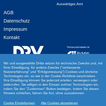
Auswärtiges Amt
AGB
Datenschutz
Impressum
Kontakt
Wir und ausgewählte Dritte setzen für technische Zwecke und, mit
Ihrer Einwilligung, für andere Zwecke ("verbesserte
Ihre Individuelle Reiseanfrage
Nutzererfahrung" und "Erfolgsmessung") Cookies und ähnliche
Technologien ein, so wie in der Cookie-Richtlinie beschrieben.
Auf Ihre ganz persönlichen Vorstellungen abgestimmt!
Ihre Einwilligung können Sie jederzeit erteilen, verweigern oder
Für Ihre individuellen Reisewünsche erstellen wir Ihnen gern ein
widerrufen. Sie willigen in den Einsatz solcher Technologien ein,
persönliches Angebot.
indem Sie den "Zustimmen"-Button betätigen. Indem Sie diesen
Hinweis schließen, fahren Sie fort, ohne zuzustimmen.
JETZT INDIVIDUELLE REISEANFRAGE ERSTELLEN
Cookie Einstellungen
Alle Cookies akzeptieren