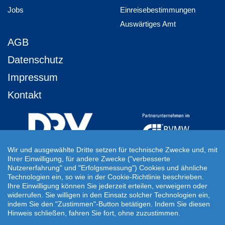
Jobs
Einreisebestimmungen
Auswärtiges Amt
AGB
Datenschutz
Impressum
Kontakt
Wir und ausgewählte Dritte setzen für technische Zwecke und, mit
Ihrer Einwilligung, für andere Zwecke ("verbesserte
Ihre Individuelle Reiseanfrage
Nutzererfahrung" und "Erfolgsmessung") Cookies und ähnliche
Technologien ein, so wie in der Cookie-Richtlinie beschrieben.
Auf Ihre ganz persönlichen Vorstellungen abgestimmt!
Ihre Einwilligung können Sie jederzeit erteilen, verweigern oder
Für Ihre individuellen Reisewünsche erstellen wir Ihnen gern ein
widerrufen. Sie willigen in den Einsatz solcher Technologien ein,
persönliches Angebot.
indem Sie den "Zustimmen"-Button betätigen. Indem Sie diesen
Hinweis schließen, fahren Sie fort, ohne zuzustimmen.
JETZT INDIVIDUELLE REISEANFRAGE ERSTELLEN