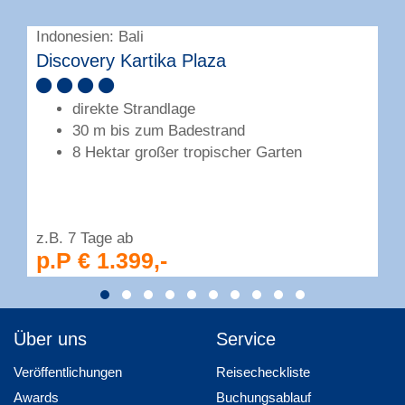
Indonesien: Bali
I
Discovery Kartika Plaza
I
direkte Strandlage
30 m bis zum Badestrand
8 Hektar großer tropischer Garten
z.B. 7 Tage ab
z
p.P € 1.399,-
Über uns
Service
Veröffentlichungen
Reisecheckliste
Awards
Buchungsablauf