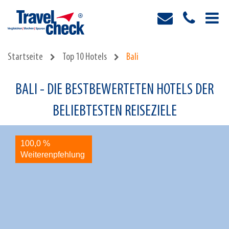
Startseite
Top 10 Hotels
Bali
BALI - DIE BESTBEWERTETEN HOTELS DER
BELIEBTESTEN REISEZIELE
100,0 %
9
Weiterenpfehlung
W