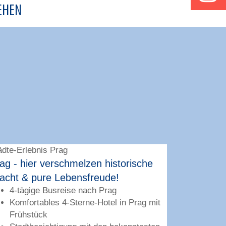
EHEN
ädte-Erlebnis Prag
Städte-Erleb
ag - hier verschmelzen historische
Stadt mit 
acht & pure Lebensfreude!
unendlich
4-tägige Busreise nach Prag
5-tägig
Komfortables 4-Sterne-Hotel in Prag mit
Komplet
Frühstück
4-Stern