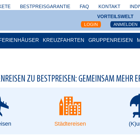
KETE
BESTPREISGARANTIE
FAQ
KONTAKT
IND
VORTEILSWELT
LOGIN
ANMELDEN
FERIENHÄUSER
KREUZFAHRTEN
GRUPPENREISEN
NREISEN ZU BESTPREISEN: GEMEINSAM MEHR E
eisen
Städtereisen
(K)u