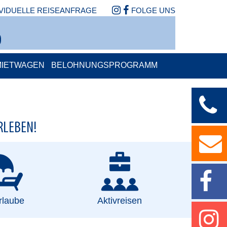
IVIDUELLE REISEANFRAGE
FOLGE UNS
MIETWAGEN
BELOHNUNGSPROGRAMM
RLEBEN!
rlaube
Aktivreisen