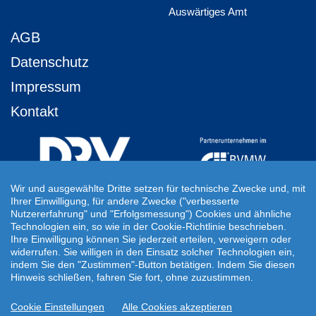
Auswärtiges Amt
AGB
Datenschutz
Impressum
Kontakt
Wir und ausgewählte Dritte setzen für technische Zwecke und, mit
Ihrer Einwilligung, für andere Zwecke ("verbesserte
Ihre Individuelle Reiseanfrage
Nutzererfahrung" und "Erfolgsmessung") Cookies und ähnliche
Technologien ein, so wie in der Cookie-Richtlinie beschrieben.
Auf Ihre ganz persönlichen Vorstellungen abgestimmt!
Ihre Einwilligung können Sie jederzeit erteilen, verweigern oder
Für Ihre individuellen Reisewünsche erstellen wir Ihnen gern ein
widerrufen. Sie willigen in den Einsatz solcher Technologien ein,
persönliches Angebot.
indem Sie den "Zustimmen"-Button betätigen. Indem Sie diesen
Hinweis schließen, fahren Sie fort, ohne zuzustimmen.
JETZT INDIVIDUELLE REISEANFRAGE ERSTELLEN
Cookie Einstellungen
Alle Cookies akzeptieren