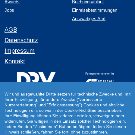
Awards
Buchungsablauf
Jobs
Einreisebestimmungen
Auswärtiges Amt
AGB
Datenschutz
Impressum
Kontakt
Wir und ausgewählte Dritte setzen für technische Zwecke und, mit
Ihrer Einwilligung, für andere Zwecke ("verbesserte
Ihre Individuelle Reiseanfrage
Nutzererfahrung" und "Erfolgsmessung") Cookies und ähnliche
Technologien ein, so wie in der Cookie-Richtlinie beschrieben.
Auf Ihre ganz persönlichen Vorstellungen abgestimmt!
Ihre Einwilligung können Sie jederzeit erteilen, verweigern oder
Für Ihre individuellen Reisewünsche erstellen wir Ihnen gern ein
widerrufen. Sie willigen in den Einsatz solcher Technologien ein,
persönliches Angebot.
indem Sie den "Zustimmen"-Button betätigen. Indem Sie diesen
Hinweis schließen, fahren Sie fort, ohne zuzustimmen.