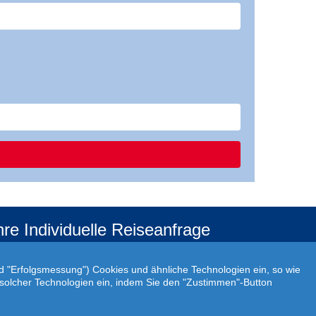
hre Individuelle Reiseanfrage
f Ihre ganz persönlichen Vorstellungen abgestimmt!
r Ihre individuellen Reisewünsche erstellen wir Ihnen
nd "Erfolgsmessung") Cookies und ähnliche Technologien ein, so wie
rn ein persönliches Angebot.
atz solcher Technologien ein, indem Sie den "Zustimmen"-Button
JETZT INDIVIDUELLE REISEANFRAGE ERSTELLEN