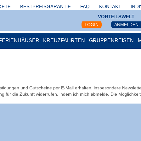
KETE
BESTPREISGARANTIE
FAQ
KONTAKT
IND
VORTEILSWELT
LOGIN
ANMELDEN
FERIENHÄUSER
KREUZFAHRTEN
GRUPPENREISEN
igungen und Gutscheine per E-Mail erhalten, insbesondere News­let­te
g für die Zukunft widerrufen, indem ich mich abmelde. Die Möglichkeit