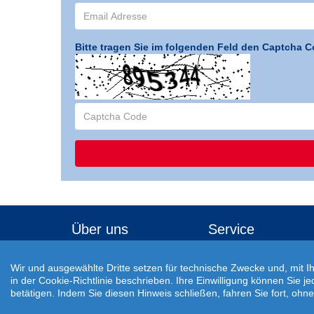
Bitte tragen Sie im folgenden Feld den Captcha C
Über uns
Service
Veröffentlichungen
Reisecheckliste
Wir und ausgewählte Dritte setzen für technische Zwecke und, mit I
Awards
Buchungsablauf
in der Cookie-Richtlinie beschrieben. Ihre Einwilligung können Sie j
betätigen. Indem Sie diesen Hinweis schließen, fahren Sie fort, oh
Jobs
Einreisebestimmungen
Auswärtiges Amt