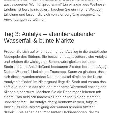
ausgewogenen Wohlfühlprogramm? Ein einzigartiges Wellness-
Erlebnis ist bereits inkludiert. Tauchen Sie ein in eine Welt der
Erholung und lassen Sie sich von vier sorgfältig ausgewählten
Anwendungen verwöhnen.
Tag 3: Antalya – atemberaubender
Wasserfall & bunte Märkte
Freuen Sie sich auf einen spannenden Ausflug in die anatolische
Metropole des Südens. Sie besuchen das facettenreiche Antalya
und erleben die wichtigsten Sehenswürdigkeiten bei einer
Stadtrundfahrt. Anschließend bestaunen Sie den berühmte Aşağı-
Düden-Wasserfall bei einem Fotostopp. Kaum zu glauben, dass
sich dieses wunderschöne Naturspektakel direkt an der Küste
Antalyas befindet! Im Hintergrund liegt die Stadt und voraus das
tiefblaue Meer, in das sich der imposante Wasserfall entlang der
Klippen hinabstürzt. Möchten Sie die Daheimgebliebenen mit
einem Foto neidisch machen? Dann halten Sie den Moment
unbedingt fest. Um Antalya richtig kennenzulernen, folgt im
Anschluss eine Besichtigung der wunderschönen Altstadt
(Kaleiçi). Sie sehen den imposanten Hadriansbogen, der zu