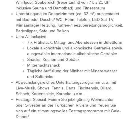
Whirlpool, Spabereich (freier Eintritt von 7 bis 21 Uhr
inklusive Sauna und Dampfbad) und Fitnessraum
Unterbringung im Doppelzimmer (ca. 32 m²) ausgestattet
mit Bad oder Dusche/ WC, Föhn, Telefon, LED Sat-TV,
Klimaanlage/ Heizung, Kaffee-/Teezubereitungsmöglichkeit,
Badeslipper, Safe und Balkon
Ultra All Inclusive
7 x Frühstück, Mittag- und Abendessen in Büfettform
Lokale alkoholfreie und alkoholische Getränke sowie
ausgewählte internationale alkoholische Getränke
Snacks, Kuchen und Gebäck
Mitternachtssnack
Tägliche Auffüllung der Minibar mit Mineralwasser
und Softdrinks
Abwechslungsreiches Unterhaltungsprogramm u. a. mit
Live-Musik, Shows, Tennis, Darts, Tischtennis, Billard,
Schach, Kartenspiele, Karaoke u.v.m.
Festtags-Special. Feiern Sie jetzt günstig Weihnachten
oder Silvester an der Türkischen Riviera und freuen Sie
sich auf ein stimmungsvolles Festtagsprogramm mit Gala-
Dinner!