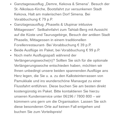
Ganztagesausflug „Demre, Kekova & Simena“. Besuch der
St.-Nikolaus-Kirche, Bootsfahrt zur versunkenen Stadt
Kekova, Halt am malerischen Dorf Simena. Bei
Vorabbuchung € 79 p.P.
Ganztagesausflug „Phaselis & Ulupinar inklusive
Mittagessen“. Seilbahnfahrt zum Tahtali-Berg mit Aussicht
auf die Küste und Taurusgebirge, Besuch der antiken Stadt
Phaselis, Mittagessen in einem traditionellen
Forellenrestaurant- Bei Vorabbuchung € 39 p.P.
Beide Ausflüge im Paket, bei Vorabbuchung € 99 p.P.
Noch mehr Ausflugsspaß während der
Verlängerungswoche(n)? Sollten Sie sich für die optionale
Verlängerungswoche entschieden haben, möchten wir
Ihnen unbedingt unsere beiden spannenden Ausflüge ans
Herz legen, die Sie u. a. zu den Kalksteinterrassen von
Pamukkale und ins wunderschöne Manavgat zu einer
Flussfahrt entführen. Diese buchen Sie am besten direkt
kostengünstig im Paket. Bitte kontaktieren Sie hierzu
unseren Kundenservice unter 06196 / 7800 800 – wir
kümmern uns gern um die Organisation. Lassen Sie sich
diese besonderen Orte auf keinen Fall entgehen und
buchen Sie zum Vorteilspreis!