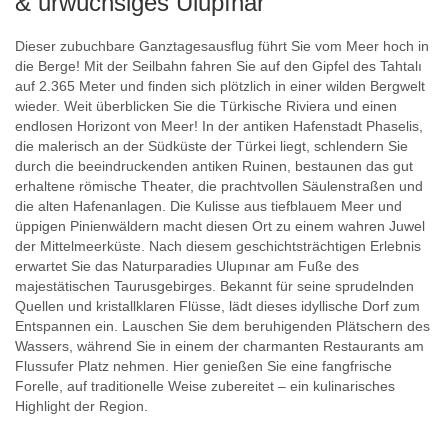
& urwüchsiges Ulupınar
Dieser zubuchbare Ganztagesausflug führt Sie vom Meer hoch in
die Berge! Mit der Seilbahn fahren Sie auf den Gipfel des Tahtalı
auf 2.365 Meter und finden sich plötzlich in einer wilden Bergwelt
wieder. Weit überblicken Sie die Türkische Riviera und einen
endlosen Horizont von Meer! In der antiken Hafenstadt Phaselis,
die malerisch an der Südküste der Türkei liegt, schlendern Sie
durch die beeindruckenden antiken Ruinen, bestaunen das gut
erhaltene römische Theater, die prachtvollen Säulenstraßen und
die alten Hafenanlagen. Die Kulisse aus tiefblauem Meer und
üppigen Pinienwäldern macht diesen Ort zu einem wahren Juwel
der Mittelmeerküste. Nach diesem geschichtsträchtigen Erlebnis
erwartet Sie das Naturparadies Ulupınar am Fuße des
majestätischen Taurusgebirges. Bekannt für seine sprudelnden
Quellen und kristallklaren Flüsse, lädt dieses idyllische Dorf zum
Entspannen ein. Lauschen Sie dem beruhigenden Plätschern des
Wassers, während Sie in einem der charmanten Restaurants am
Flussufer Platz nehmen. Hier genießen Sie eine fangfrische
Forelle, auf traditionelle Weise zubereitet – ein kulinarisches
Highlight der Region.