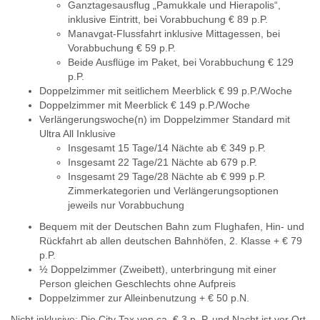
Ganztagesausflug „Pamukkale und Hierapolis“,
inklusive Eintritt, bei Vorabbuchung € 89 p.P.
Manavgat-Flussfahrt inklusive Mittagessen, bei
Vorabbuchung € 59 p.P.
Beide Ausflüge im Paket, bei Vorabbuchung € 129
p.P.
Doppelzimmer mit seitlichem Meerblick € 99 p.P./Woche
Doppelzimmer mit Meerblick € 149 p.P./Woche
Verlängerungswoche(n) im Doppelzimmer Standard mit
Ultra All Inklusive
Insgesamt 15 Tage/14 Nächte ab € 349 p.P.
Insgesamt 22 Tage/21 Nächte ab 679 p.P.
Insgesamt 29 Tage/28 Nächte ab € 999 p.P.
Zimmerkategorien und Verlängerungsoptionen
jeweils nur Vorabbuchung
Bequem mit der Deutschen Bahn zum Flughafen, Hin- und
Rückfahrt ab allen deutschen Bahnhöfen, 2. Klasse + € 79
p.P.
½ Doppelzimmer (Zweibett), unterbringung mit einer
Person gleichen Geschlechts ohne Aufpreis
Doppelzimmer zur Alleinbenutzung + € 50 p.N.
Nicht inklusive: Die City Tax von ca. € 3 p. P. und Nacht ist vor Ort