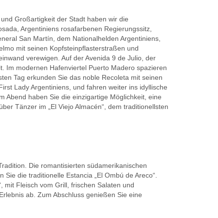
und Großartigkeit der Stadt haben wir die
osada, Argentiniens rosafarbenen Regierungssitz,
eneral San Martín, dem Nationalhelden Argentiniens,
elmo mit seinen Kopfsteinpflasterstraßen und
inwand verewigen. Auf der Avenida 9 de Julio, der
it. Im modernen Hafenviertel Puerto Madero spazieren
hsten Tag erkunden Sie das noble Recoleta mit seinen
t Lady Argentiniens, und fahren weiter ins idyllische
m Abend haben Sie die einzigartige Möglichkeit, eine
r Tänzer im „El Viejo Almacén“, dem traditionellsten
Tradition. Die romantisierten südamerikanischen
Sie die traditionelle Estancia „El Ombú de Areco“.
mit Fleisch vom Grill, frischen Salaten und
Erlebnis ab. Zum Abschluss genießen Sie eine