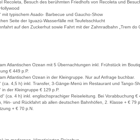
tel Recoleta, Besuch des berühmten Friedhofs von Recoleta und Besuch d
Hollywood
“ mit typischem Asado- Barbecue und Gaucho-Show
chen Seite der Iguazú-Wasserfälle mit Teufelsschlucht
bahnfahrt auf den Zuckerhut sowie Fahrt mit der Zahnradbahn „Trem do
 am Atlantischen Ozean mit 5 Übernachtungen inkl. Frühstück im Bout
hung € 449 p.P.
am Atlantischen Ozean in der Kleingruppe. Nur auf Anfrage buchbar.
(ca. 4,5 h) inkl. Transfer, 3-Gänge-Menü im Restaurant und Tango-Sh
in der Kleingruppe € 129 p.P.
“ (ca. 4 h) inkl. englischsprachiger Reiseleitung. Bei Vorabbuchung € 
Hin- und Rückfahrt ab allen deutschen Bahnhöfen, 2. Klasse + € 79 p
tzung + € 70 p.N.