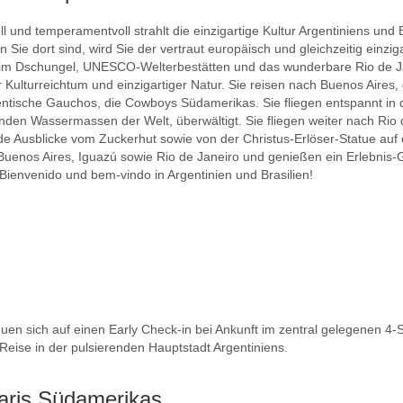
nd temperamentvoll strahlt die einzigartige Kultur Argentiniens und 
 Sie dort sind, wird Sie der vertraut europäisch und gleichzeitig einzi
 im Dschungel, UNESCO-Welterbestätten und das wunderbare Rio de Ja
Kulturreichtum und einzigartiger Natur. Sie reisen nach Buenos Aires,
hentische Gauchos, die Cowboys Südamerikas. Sie fliegen entspannt i
enden Wassermassen der Welt, überwältigt. Sie fliegen weiter nach Rio
e Ausblicke vom Zuckerhut sowie von der Christus-Erlöser-Statue auf 
n Buenos Aires, Iguazú sowie Rio de Janeiro und genießen ein Erlebnis
Bienvenido und bem-vindo in Argentinien und Brasilien!
uen sich auf einen Early Check-in bei Ankunft im zentral gelegenen 4-
Reise in der pulsierenden Hauptstadt Argentiniens.
Paris Südamerikas