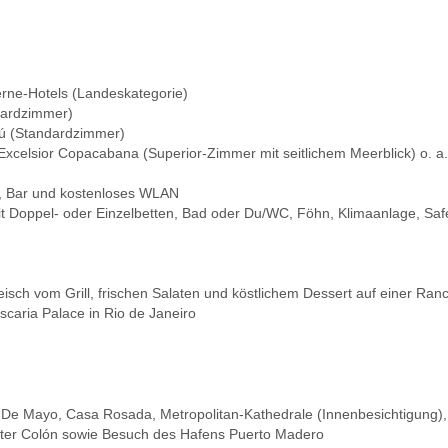
erne-Hotels (Landeskategorie)
dardzimmer)
zú (Standardzimmer)
r Excelsior Copacabana (Superior-Zimmer mit seitlichem Meerblick) o. a.
t, Bar und kostenloses WLAN
t Doppel- oder Einzelbetten, Bad oder Du/WC, Föhn, Klimaanlage, Sa
isch vom Grill, frischen Salaten und köstlichem Dessert auf einer Ran
caria Palace in Rio de Janeiro
a De Mayo, Casa Rosada, Metropolitan-Kathedrale (Innenbesichtigung)
eater Colón sowie Besuch des Hafens Puerto Madero