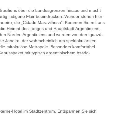
Brasiliens über die Landesgrenzen hinaus und macht
gartig indigene Flair beeindrucken. Wunder stehen hier
neiro, die „Cidade Maravilhosa“. Kommen Sie mit uns
 die Heimat des Tangos und Hauptstadt Argentiniens,
n den Norden Argentiniens und werden von den Iguazú-
 de Janeiro, der wahrscheinlich am spektakulärsten
die mirakulöse Metropole. Besonders komfortabel
-Genusspaket mit typisch argentinischem Asado-
Sterne-Hotel im Stadtzentrum. Entspannen Sie sich