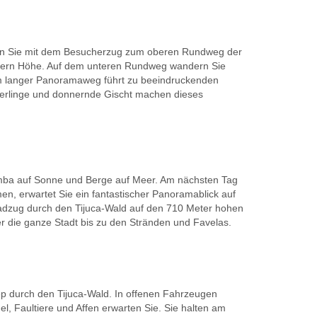
ahren Sie mit dem Besucherzug zum oberen Rundweg der
 Metern Höhe. Auf dem unteren Rundweg wandern Sie
5 km langer Panoramaweg führt zu beeindruckenden
tterlinge und donnernde Gischt machen dieses
 Samba auf Sonne und Berge auf Meer. Am nächsten Tag
en, erwartet Sie ein fantastischer Panoramablick auf
adzug durch den Tijuca-Wald auf den 710 Meter hohen
r die ganze Stadt bis zu den Stränden und Favelas.
ep durch den Tijuca-Wald. In offenen Fahrzeugen
gel, Faultiere und Affen erwarten Sie. Sie halten am