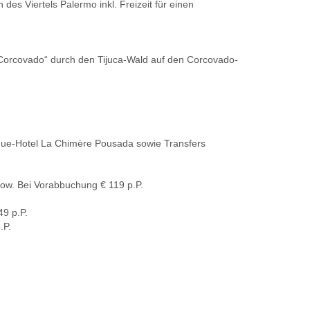
es Viertels Palermo inkl. Freizeit für einen
 Corcovado“ durch den Tijuca-Wald auf den Corcovado-
ique-Hotel La Chimère Pousada sowie Transfers
ow. Bei Vorabbuchung € 119 p.P.
49 p.P.
.P.