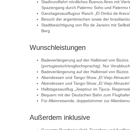
Stadtrundfahrt nördliches Buenos Aires mit Vier
Spaziergang durch Palermo Soho und Palermo 
Ganztagesausflugzur Ranch „El Ombú de Areco
Besuch der argentinischen sowie der brasilianis
Stadtbesichtigung von Rio de Janeiro mit Seil
Berg
Wunschleistungen
Badeverlängerung auf der Halbinsel von Búzios
(portugiesisch/englischsprachig). Nur Vorabbuc
Badeverlängerung auf der Halbinsel von Búzios 
Abendessen und Tango-Show „El Viejo Almacén“ 
Abendessen und Tango-Show „El Viejo Almacén“ 
Halbtagesausflug „Jeeptour im Tijuca- Regenwald
Bequem mit der Deutschen Bahn zum Flughafen, 
Für Alleinreisende, doppelzimmer zur Alleinbenu
Außerdem inklusive