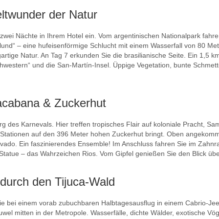
eltwunder der Natur
r zwei Nächte in Ihrem Hotel ein. Vom argentinischen Nationalpark f
schlund“ – eine hufeisenförmige Schlucht mit einem Wasserfall von 80
artige Natur. An Tag 7 erkunden Sie die brasilianische Seite. Ein 1,
Schwestern“ und die San-Martín-Insel. Üppige Vegetation, bunte Schme
pacabana & Zuckerhut
rg des Karnevals. Hier treffen tropisches Flair auf koloniale Pracht,
ei Stationen auf den 396 Meter hohen Zuckerhut bringt. Oben angekomm
ado. Ein faszinierendes Ensemble! Im Anschluss fahren Sie im Zahnr
-Statue – das Wahrzeichen Rios. Vom Gipfel genießen Sie den Blick übe
 durch den Tijuca-Wald
Sie bei einem vorab zubuchbaren Halbtagesausflug in einem Cabrio-Je
Juwel mitten in der Metropole. Wasserfälle, dichte Wälder, exotische Vö