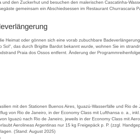
ma und den Zuckerhut und besuchen den malerischen Cascatinha-Wasse
egäste gemeinsam ein Abschiedsessen im Restaurant Churrascaria Pal
deverlängerung
in die Heimat oder gönnen sich eine vorab zubuchbare Badeverlängerung
do Sol“, das durch Brigitte Bardot bekannt wurde, wohnen Sie im stra
andstrand Praia dos Ossos entfernt. Änderung der Programmreihenfolge
asilien mit den Stationen Buenos Aires, Iguazú-Wasserfälle und Rio de 
lug von Rio de Janeiro, in der Economy Class mit Lufthansa o. a., inkl
on Iguazú nach Rio de Janeiro, jeweils in der Economy Class mit Aerol
rlaubt Aerolineas Argentinas nur 15 kg Freigepäck p. P. (zzgl. Handge
rlagen. (Stand: August 2025)
n