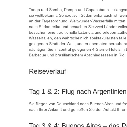
Tango und Samba, Pampa und Copacabana – klangvoll u
sie weltbekannt. So exotisch Südamerika auch ist, wenn
an der Tagesordnung: Weltwunder-Wasserfälle mitten
nach Südamerika und besuchen Sie zwei Länder voller 
besuchen eine traditionelle Estancia und erleben aut
Wasserfällen, den wahrscheinlich spektakulärsten fall
gelegenen Stadt der Welt, und erleben atemberaubend
nächtigen Sie in zentral gelegenen 4-Sterne-Hotels i
Barbecue und brasilianischem Abschiedsessen in Rio. 
Reiseverlauf
Tag 1 & 2: Flug nach Argentinien
Sie fliegen von Deutschland nach Buenos Aires und fre
nach Ihrer Ankunft und genießen Sie den Auftakt Ihrer 
Tag 3 & 4: Buenos Aires – das 