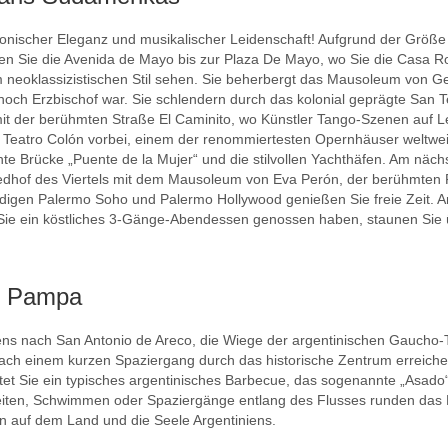
tonischer Eleganz und musikalischer Leidenschaft! Aufgrund der Größe 
nden Sie die Avenida de Mayo bis zur Plaza De Mayo, wo Sie die Casa R
m neoklassizistischen Stil sehen. Sie beherbergt das Mausoleum von G
noch Erzbischof war. Sie schlendern durch das kolonial geprägte San T
mit der berühmten Straße El Caminito, wo Künstler Tango-Szenen auf Le
en Teatro Colón vorbei, einem der renommiertesten Opernhäuser weltwe
nte Brücke „Puente de la Mujer“ und die stilvollen Yachthäfen. Am näc
hof des Viertels mit dem Mausoleum von Eva Perón, der berühmten Firs
ndigen Palermo Soho und Palermo Hollywood genießen Sie freie Zeit. A
 ein köstliches 3-Gänge-Abendessen genossen haben, staunen Sie übe
er Pampa
niens nach San Antonio de Areco, die Wiege der argentinischen Gaucho-
ach einem kurzen Spaziergang durch das historische Zentrum erreichen 
t Sie ein typisches argentinisches Barbecue, das sogenannte „Asado“, 
Reiten, Schwimmen oder Spaziergänge entlang des Flusses runden das 
n auf dem Land und die Seele Argentiniens.