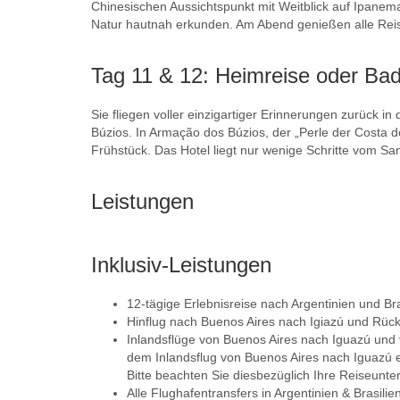
Chinesischen Aussichtspunkt mit Weitblick auf Ipane
Natur hautnah erkunden. Am Abend genießen alle Reis
Tag 11 & 12: Heimreise oder Ba
Sie fliegen voller einzigartiger Erinnerungen zurück 
Búzios. In Armação dos Búzios, der „Perle der Costa 
Frühstück. Das Hotel liegt nur wenige Schritte vom S
Leistungen
Inklusiv-Leistungen
12-tägige Erlebnisreise nach Argentinien und Br
Hinflug nach Buenos Aires nach Igiazú und Rückf
Inlandsflüge von Buenos Aires nach Iguazú und v
dem Inlandsflug von Buenos Aires nach Iguazú e
Bitte beachten Sie diesbezüglich Ihre Reiseunte
Alle Flughafentransfers in Argentinien & Brasilie