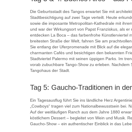
Die Geburtsstadt des Tangos erwartet Sie mit architek
Stadtbesichtigung auf zwei Tage verteilt. Heute erku
sowie die imposante Metropolitan-Kathedrale mit ihre
und war der Wirkungsort von Papst Franziskus, als er 
entdecken La Boca – das farbenfrohe Künstlerviertel 
breitesten Straße der Welt, fahren Sie am prachtvoll
Sie entlang der Uferpromenade mit Blick auf die elega
charmanten Cafés und besichtigen den bekannten Fried
Stadtviertel Palermo mit seinen üppigen Parks. Im tre
vorab zubuchbare Tango-Show zu erleben. Nachdem Sie
Tangohaus der Stadt.
Tag 5: Gaucho-Traditionen in d
Ein Tagesausflug führt Sie ins ländliche Herz Argenti
„Cowboys“ tragen viel zum Nationalbewusstsein bei. N
Auf der weitläufigen Ranch aus dem Jahre 1880 erwarte
köstlichem Dessert – begleitet von Wein und Musik. 
Gaucho-Show – ein authentischer Einblick in das Lebe