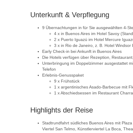
Unterkunft & Verpflegung
9 Übernachtungen in für Sie ausgewählten 4-St
4 x in Buenos Aires im Hotel Savoy (Stan
2 x Puerto Iguazú im Hotel Mercure Igua
3 x in Rio de Janeiro, z. B. Hotel Windso
Early Check-in bei Ankunft in Buenos Aires
Die Hotels verfügen über Rezeption, Restauran
Unterbringung im Doppelzimmer ausgestattet mi
Telefon
Erlebnis-Genusspaket
9 x Frühstück
1 x argentinisches Asado-Barbecue mit Fle
1 x Abschiedsessen im Restaurant Charras
Highlights der Reise
Stadtrundfahrt südliches Buenos Aires mit Plaz
Viertel San Telmo, Künstlerviertel La Boca, Th