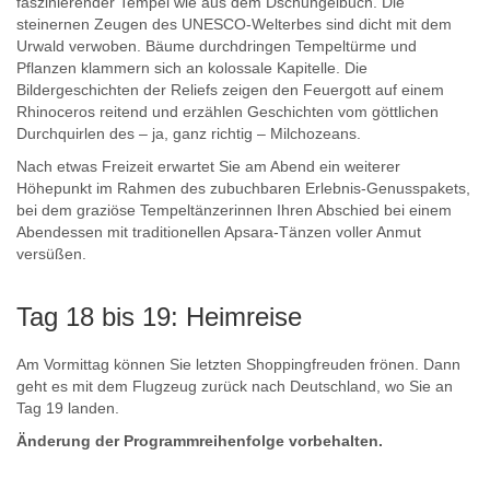
faszinierender Tempel wie aus dem Dschungelbuch. Die
steinernen Zeugen des UNESCO-Welterbes sind dicht mit dem
Urwald verwoben. Bäume durchdringen Tempeltürme und
Pflanzen klammern sich an kolossale Kapitelle. Die
Bildergeschichten der Reliefs zeigen den Feuergott auf einem
Rhinoceros reitend und erzählen Geschichten vom göttlichen
Durchquirlen des – ja, ganz richtig – Milchozeans.
Nach etwas Freizeit erwartet Sie am Abend ein weiterer
Höhepunkt im Rahmen des zubuchbaren Erlebnis-Genusspakets,
bei dem graziöse Tempeltänzerinnen Ihren Abschied bei einem
Abendessen mit traditionellen Apsara-Tänzen voller Anmut
versüßen.
Tag 18 bis 19: Heimreise
Am Vormittag können Sie letzten Shoppingfreuden frönen. Dann
geht es mit dem Flugzeug zurück nach Deutschland, wo Sie an
Tag 19 landen.
Änderung der Programmreihenfolge vorbehalten.