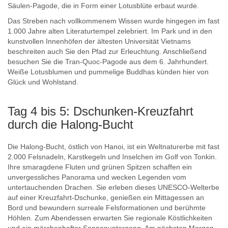
Säulen-Pagode, die in Form einer Lotusblüte erbaut wurde.
Das Streben nach vollkommenem Wissen wurde hingegen im fast
1.000 Jahre alten Literaturtempel zelebriert. Im Park und in den
kunstvollen Innenhöfen der ältesten Universität Vietnams
beschreiten auch Sie den Pfad zur Erleuchtung. Anschließend
besuchen Sie die Tran-Quoc-Pagode aus dem 6. Jahrhundert.
Weiße Lotusblumen und pummelige Buddhas künden hier von
Glück und Wohlstand.
Tag 4 bis 5: Dschunken-Kreuzfahrt
durch die Halong-Bucht
Die Halong-Bucht, östlich von Hanoi, ist ein Weltnaturerbe mit fast
2.000 Felsnadeln, Karstkegeln und Inselchen im Golf von Tonkin.
Ihre smaragdene Fluten und grünen Spitzen schaffen ein
unvergessliches Panorama und wecken Legenden vom
untertauchenden Drachen. Sie erleben dieses UNESCO-Welterbe
auf einer Kreuzfahrt-Dschunke, genießen ein Mittagessen an
Bord und bewundern surreale Felsformationen und berühmte
Höhlen. Zum Abendessen erwarten Sie regionale Köstlichkeiten
und ein märchenhafter Sonnenuntergang. Am nächsten Morgen