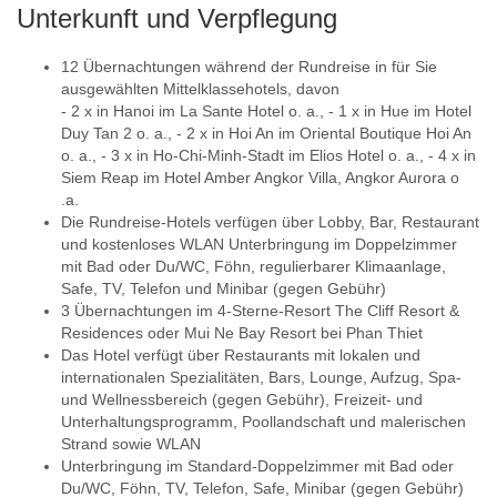
Unterkunft und Verpflegung
12 Übernachtungen während der Rundreise in für Sie
ausgewählten Mittelklassehotels, davon
- 2 x in Hanoi im La Sante Hotel o. a., - 1 x in Hue im Hotel
Duy Tan 2 o. a., - 2 x in Hoi An im Oriental Boutique Hoi An
o. a., - 3 x in Ho-Chi-Minh-Stadt im Elios Hotel o. a., - 4 x in
Siem Reap im Hotel Amber Angkor Villa, Angkor Aurora o
.a.
Die Rundreise-Hotels verfügen über Lobby, Bar, Restaurant
und kostenloses WLAN Unterbringung im Doppelzimmer
mit Bad oder Du/WC, Föhn, regulierbarer Klimaanlage,
Safe, TV, Telefon und Minibar (gegen Gebühr)
3 Übernachtungen im 4-Sterne-Resort The Cliff Resort &
Residences oder Mui Ne Bay Resort bei Phan Thiet
Das Hotel verfügt über Restaurants mit lokalen und
internationalen Spezialitäten, Bars, Lounge, Aufzug, Spa-
und Wellnessbereich (gegen Gebühr), Freizeit- und
Unterhaltungsprogramm, Poollandschaft und malerischen
Strand sowie WLAN
Unterbringung im Standard-Doppelzimmer mit Bad oder
Du/WC, Föhn, TV, Telefon, Safe, Minibar (gegen Gebühr)