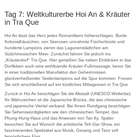
Tag 7: Weltkulturerbe Hoi An & Kräuter
in Tra Que
Hoi An lässt das Herz jedes Romantikers höherschlagen. Bunte
Kolonialhäuschen, von Seerosen umrahmte Fischerboote und
hunderte Lampions zieren das Lagunenstädtchen am
Südchinesischen Meer. Zunächst fahren Sie jedoch ins
„Kräuterdorf“ Tra Que. Hier genießen Sie neben Einblicken in das
Dorfleben auch eine wohltuende Kräuter-Fußmassage, bevor Sie
in einer traditionellen Manufaktur den Geheimnissen
glückverheißender Seidenlampions auf die Spur kommen. Freuen
Sie sich anschließend auf ein köstliches Mittagessen in Tra Que.
Zurück in Hoi An besichtigen Sie die Altstadt (UNESCO-Welterbe).
Ihr Wahrzeichen ist die Japanische Brücke, die das chinesische
und japanische Viertel verband. Bei Ihrem Rundgang besichtigen
Sie Sehenswürdigkeiten wie den chinesischen Tempel, das
Phung-Hung-Haus und das Anwesen von Tan Ky. Später
besuchen Sie auf Wunsch die artistische Teh-Dar-Show, ein
faszinierendes Spektakel aus Musik, Gesang und Tanz voll
fernöstlichem Flair.