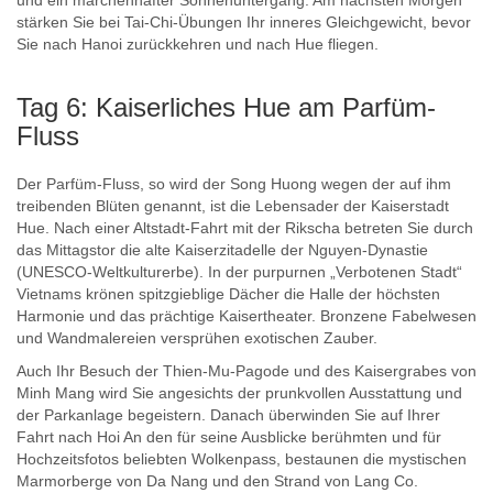
stärken Sie bei Tai-Chi-Übungen Ihr inneres Gleichgewicht, bevor
Sie nach Hanoi zurückkehren und nach Hue fliegen.
Tag 6: Kaiserliches Hue am Parfüm-
Fluss
Der Parfüm-Fluss, so wird der Song Huong wegen der auf ihm
treibenden Blüten genannt, ist die Lebensader der Kaiserstadt
Hue. Nach einer Altstadt-Fahrt mit der Rikscha betreten Sie durch
das Mittagstor die alte Kaiserzitadelle der Nguyen-Dynastie
(UNESCO-Weltkulturerbe). In der purpurnen „Verbotenen Stadt“
Vietnams krönen spitzgieblige Dächer die Halle der höchsten
Harmonie und das prächtige Kaisertheater. Bronzene Fabelwesen
und Wandmalereien versprühen exotischen Zauber.
Auch Ihr Besuch der Thien-Mu-Pagode und des Kaisergrabes von
Minh Mang wird Sie angesichts der prunkvollen Ausstattung und
der Parkanlage begeistern. Danach überwinden Sie auf Ihrer
Fahrt nach Hoi An den für seine Ausblicke berühmten und für
Hochzeitsfotos beliebten Wolkenpass, bestaunen die mystischen
Marmorberge von Da Nang und den Strand von Lang Co.