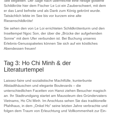
See begleiten. Der Sage nach überreichte eine riesige goldene
Schildkröte hier dem Fischer Le Loi ein Zauberschwert, mit dem
er das Land befreite und als Dank zum König gekrönt wurde.
Tatsächlich lebte im See bis vor kurzem eine alte
Riesenschildkröte!
Sie sehen den von Le Loi errichteten Schildkrötenturm und den
Inseltempel Ngoc Son, der über die „Brücke der aufgehenden
Sonne“ mit dem Ufer verbunden ist. Bei Buchung unseres
Erlebnis-Genusspaketes können Sie sich auf ein köstliches
Abendessen freuen!
Tag 3: Ho Chi Minh & der
Literaturtempel
Laissez-faire und sozialistische Machtfülle, kunterbunte
Altstadthäuschen und elegante Boulevards – die
unterschiedlichen Facetten von Hanoi ziehen Besucher magisch
an. Ihr Stadtrundgang startet am Mausoleum des Gründervaters
Vietnams, Ho Chi Minh. Im Anschluss sehen Sie das traditionelle
Pfahlhaus, in dem „Onkel Ho“ seine letzten Jahre verbrachte und
folgen dem Traum von Erleuchtung und Vollkommenheit zur Ein-