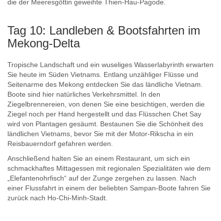
die der Meeresgöttin geweihte Thien-Hau-Pagode.
Tag 10: Landleben & Bootsfahrten im
Mekong-Delta
Tropische Landschaft und ein wuseliges Wasserlabyrinth erwarten
Sie heute im Süden Vietnams. Entlang unzähliger Flüsse und
Seitenarme des Mekong entdecken Sie das ländliche Vietnam.
Boote sind hier natürliches Verkehrsmittel. In den
Ziegelbrennereien, von denen Sie eine besichtigen, werden die
Ziegel noch per Hand hergestellt und das Flüsschen Chet Say
wird von Plantagen gesäumt. Bestaunen Sie die Schönheit des
ländlichen Vietnams, bevor Sie mit der Motor-Rikscha in ein
Reisbauerndorf gefahren werden.
Anschließend halten Sie an einem Restaurant, um sich ein
schmackhaftes Mittagessen mit regionalen Spezialitäten wie dem
„Elefantenohrfisch“ auf der Zunge zergehen zu lassen. Nach
einer Flussfahrt in einem der beliebten Sampan-Boote fahren Sie
zurück nach Ho-Chi-Minh-Stadt.