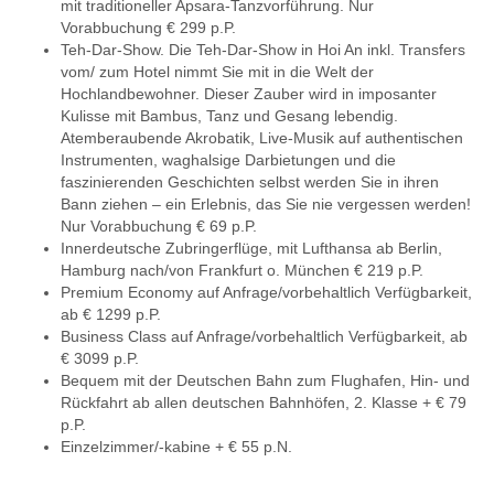
mit traditioneller Apsara-Tanzvorführung. Nur
Vorabbuchung € 299 p.P.
Teh-Dar-Show. Die Teh-Dar-Show in Hoi An inkl. Transfers
vom/ zum Hotel nimmt Sie mit in die Welt der
Hochlandbewohner. Dieser Zauber wird in imposanter
Kulisse mit Bambus, Tanz und Gesang lebendig.
Atemberaubende Akrobatik, Live-Musik auf authentischen
Instrumenten, waghalsige Darbietungen und die
faszinierenden Geschichten selbst werden Sie in ihren
Bann ziehen – ein Erlebnis, das Sie nie vergessen werden!
Nur Vorabbuchung € 69 p.P.
Innerdeutsche Zubringerflüge, mit Lufthansa ab Berlin,
Hamburg nach/von Frankfurt o. München € 219 p.P.
Premium Economy auf Anfrage/vorbehaltlich Verfügbarkeit,
ab € 1299 p.P.
Business Class auf Anfrage/vorbehaltlich Verfügbarkeit, ab
€ 3099 p.P.
Bequem mit der Deutschen Bahn zum Flughafen, Hin- und
Rückfahrt ab allen deutschen Bahnhöfen, 2. Klasse + € 79
p.P.
Einzelzimmer/-kabine + € 55 p.N.