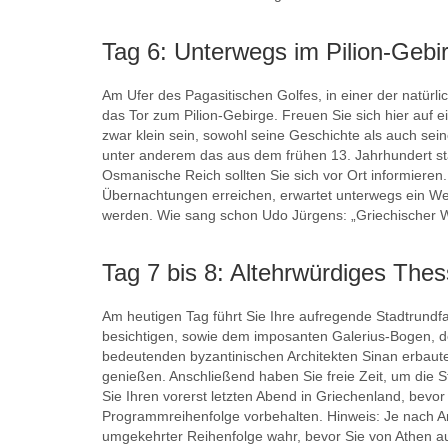
Tag 6: Unterwegs im Pilion-Geb
Am Ufer des Pagasitischen Golfes, in einer der natürli
das Tor zum Pilion-Gebirge. Freuen Sie sich hier auf
zwar klein sein, sowohl seine Geschichte als auch se
unter anderem das aus dem frühen 13. Jahrhundert s
Osmanische Reich sollten Sie sich vor Ort informieren
Übernachtungen erreichen, erwartet unterwegs ein We
werden. Wie sang schon Udo Jürgens: „Griechischer Wei
Tag 7 bis 8: Altehrwürdiges Thes
Am heutigen Tag führt Sie Ihre aufregende Stadtrundf
besichtigen, sowie dem imposanten Galerius-Bogen, d
bedeutenden byzantinischen Architekten Sinan erbauten
genießen. Anschließend haben Sie freie Zeit, um die 
Sie Ihren vorerst letzten Abend in Griechenland, bevo
Programmreihenfolge vorbehalten. Hinweis: Je nach A
umgekehrter Reihenfolge wahr, bevor Sie von Athen au