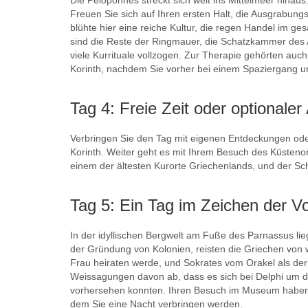
Die Peloponnes streckt sich weit ins Mittelmeer hinaus
Freuen Sie sich auf Ihren ersten Halt, die Ausgrabung
blühte hier eine reiche Kultur, die regen Handel im ge
sind die Reste der Ringmauer, die Schatzkammer des 
viele Kurrituale vollzogen. Zur Therapie gehörten auc
Korinth, nachdem Sie vorher bei einem Spaziergang un
Tag 4: Freie Zeit oder optionale
Verbringen Sie den Tag mit eigenen Entdeckungen oder
Korinth. Weiter geht es mit Ihrem Besuch des Küsteno
einem der ältesten Kurorte Griechenlands, und der Sch
Tag 5: Ein Tag im Zeichen der 
In der idyllischen Bergwelt am Fuße des Parnassus lie
der Gründung von Kolonien, reisten die Griechen von 
Frau heiraten werde, und Sokrates vom Orakel als der 
Weissagungen davon ab, dass es sich bei Delphi um d
vorhersehen konnten. Ihren Besuch im Museum haben wir
dem Sie eine Nacht verbringen werden.