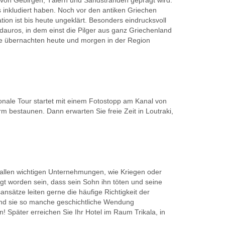
ie von Gebirgen, Tälern und Sandstränden geprägt wird.
s inkludiert haben. Noch vor den antiken Griechen
ion ist bis heute ungeklärt. Besonders eindrucksvoll
auros, in dem einst die Pilger aus ganz Griechenland
 Sie übernachten heute und morgen in der Region
onale Tour startet mit einem Fotostopp am Kanal von
 bestaunen. Dann erwarten Sie freie Zeit in Loutraki,
r allen wichtigen Unternehmungen, wie Kriegen oder
gt worden sein, dass sein Sohn ihn töten und seine
sätze leiten gerne die häufige Richtigkeit der
und sie so manche geschichtliche Wendung
 Später erreichen Sie Ihr Hotel im Raum Trikala, in