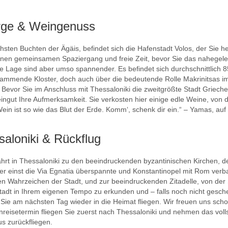
irge & Weingenuss
chsten Buchten der Ägäis, befindet sich die Hafenstadt Volos, der Sie h
 einen gemeinsamen Spaziergang und freie Zeit, bevor Sie das nahegel
ine Lage sind aber umso spannender. Es befindet sich durchschnittlich
tammende Kloster, doch auch über die bedeutende Rolle Makrinitsas 
. Bevor Sie im Anschluss mit Thessaloniki die zweitgrößte Stadt Griec
ingut Ihre Aufmerksamkeit. Sie verkosten hier einige edle Weine, v
n ist so wie das Blut der Erde. Komm‘, schenk dir ein.“ – Yamas, auf 
saloniki & Rückflug
ahrt in Thessaloniki zu den beeindruckenden byzantinischen Kirchen, d
er einst die Via Egnatia überspannte und Konstantinopel mit Rom ve
 Wahrzeichen der Stadt, und zur beeindruckenden Zitadelle, von der S
Stadt in Ihrem eigenen Tempo zu erkunden und – falls noch nicht ges
r Sie am nächsten Tag wieder in die Heimat fliegen. Wir freuen uns sch
nreisetermin fliegen Sie zuerst nach Thessaloniki und nehmen das vol
s zurückfliegen.