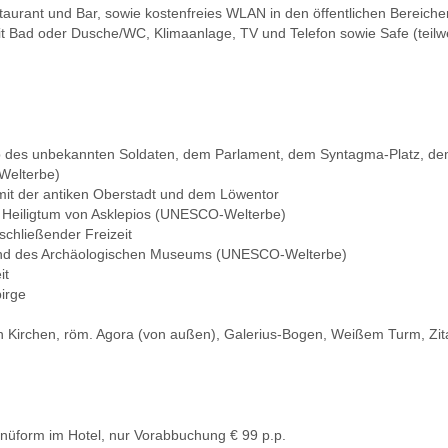
taurant und Bar, sowie kostenfreies WLAN in den öffentlichen Bereiche
t Bad oder Dusche/WC, Klimaanlage, TV und Telefon sowie Safe (teil
ab des unbekannten Soldaten, dem Parlament, dem Syntagma-Platz, dem
Welterbe)
it der antiken Oberstadt und dem Löwentor
 Heiligtum von Asklepios (UNESCO-Welterbe)
chließender Freizeit
s und des Archäologischen Museums (UNESCO-Welterbe)
it
irge
en Kirchen, röm. Agora (von außen), Galerius-Bogen, Weißem Turm, Zita
nüform im Hotel, nur Vorabbuchung € 99 p.p.