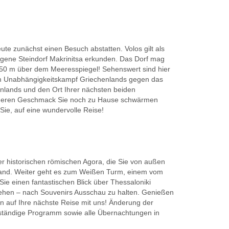
eute zunächst einen Besuch abstatten. Volos gilt als
egene Steindorf Makrinitsa erkunden. Das Dorf mag
 850 m über dem Meeresspiegel! Sehenswert sind hier
im Unabhängigkeitskampf Griechenlands gegen das
henlands und den Ort Ihrer nächsten beiden
on deren Geschmack Sie noch zu Hause schwärmen
Sie, auf eine wundervolle Reise!
er historischen römischen Agora, die Sie von außen
rband. Weiter geht es zum Weißen Turm, einem vom
ie einen fantastischen Blick über Thessaloniki
chehen – nach Souvenirs Ausschau zu halten. Genießen
on auf Ihre nächste Reise mit uns! Änderung der
lständige Programm sowie alle Übernachtungen in