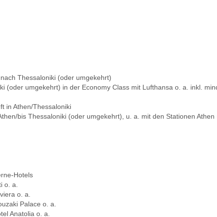
 nach Thessaloniki (oder umgekehrt)
ki (oder umgekehrt) in der Economy Class mit Lufthansa o. a. inkl. mi
t in Athen/Thessaloniki
n/bis Thessaloniki (oder umgekehrt), u. a. mit den Stationen Athen mi
erne-Hotels
i o. a.
viera o. a.
ouzaki Palace o. a.
tel Anatolia o. a.