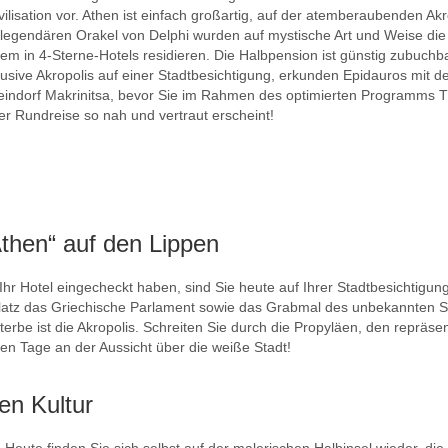
vilisation vor. Athen ist einfach großartig, auf der atemberaubenden A
legendären Orakel von Delphi wurden auf mystische Art und Weise die 
em in 4-Sterne-Hotels residieren. Die Halbpension ist günstig zubuc
lusive Akropolis auf einer Stadtbesichtigung, erkunden Epidauros mit 
indorf Makrinitsa, bevor Sie im Rahmen des optimierten Programms Th
er Rundreise so nah und vertraut erscheint!
then“ auf den Lippen
hr Hotel eingecheckt haben, sind Sie heute auf Ihrer Stadtbesichtigun
tz das Griechische Parlament sowie das Grabmal des unbekannten Solda
e ist die Akropolis. Schreiten Sie durch die Propyläen, den repräs
en Tage an der Aussicht über die weiße Stadt!
en Kultur