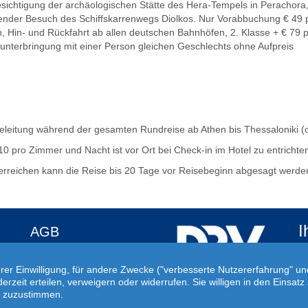
esichtigung der archäologischen Stätte des Hera-Tempels in Perachor
eßender Besuch des Schiffskarrenwegs Diolkos. Nur Vorabbuchung € 49 p
Hin- und Rückfahrt ab allen deutschen Bahnhöfen, 2. Klasse + € 79 p
 unterbringung mit einer Person gleichen Geschlechts ohne Aufpreis
seleitung während der gesamten Rundreise ab Athen bis Thessaloniki (
€ 10 pro Zimmer und Nacht ist vor Ort bei Check-in im Hotel zu entricht
erreichen kann die Reise bis 20 Tage vor Reisebeginn abgesagt werde
I
AGB
Au
Datenschutz
Fü
hrer Einwilligung, für andere Zwecke ("verbesserte Nutzererfahrung" u
Impressum
ge
ederzeit erteilen, verweigern oder widerrufen. Sie willigen in den Eins
ne zuzustimmen.
Kontakt