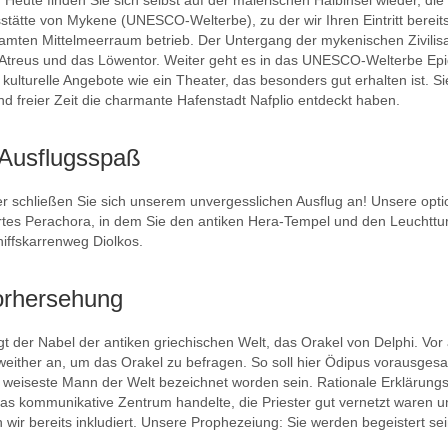
. Heute finden Sie sich selbst auf der malerischen Halbinsel wieder, d
sstätte von Mykene (UNESCO-Welterbe), zu der wir Ihren Eintritt bereit
samten Mittelmeerraum betrieb. Der Untergang der mykenischen Zivilisat
Atreus und das Löwentor. Weiter geht es in das UNESCO-Welterbe Epid
h kulturelle Angebote wie ein Theater, das besonders gut erhalten ist.
d freier Zeit die charmante Hafenstadt Nafplio entdeckt haben.
r Ausflugsspaß
 schließen Sie sich unserem unvergesslichen Ausflug an! Unsere opti
rtes Perachora, in dem Sie den antiken Hera-Tempel und den Leuchtturm
iffskarrenweg Diolkos.
Vorhersehung
gt der Nabel der antiken griechischen Welt, das Orakel von Delphi. Vo
weither an, um das Orakel zu befragen. So soll hier Ödipus vorausgesa
weiseste Mann der Welt bezeichnet worden sein. Rationale Erklärungsan
as kommunikative Zentrum handelte, die Priester gut vernetzt waren 
 bereits inkludiert. Unsere Prophezeiung: Sie werden begeistert sein!