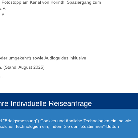
a, Fotostopp am Kanal von Korinth, Spaziergang zum
.P.
.P.
oder umgekehrt) sowie Audioguides inklusive
en. (Stand: August 2025)
n.
hre Individuelle Reiseanfrage
f Ihre ganz persönlichen Vorstellungen abgestimmt!
r Ihre individuellen Reisewünsche erstellen wir Ihnen
nd "Erfolgsmessung") Cookies und ähnliche Technologien ein, so wie
rn ein persönliches Angebot.
atz solcher Technologien ein, indem Sie den "Zustimmen"-Button
JETZT INDIVIDUELLE REISEANFRAGE ERSTELLEN