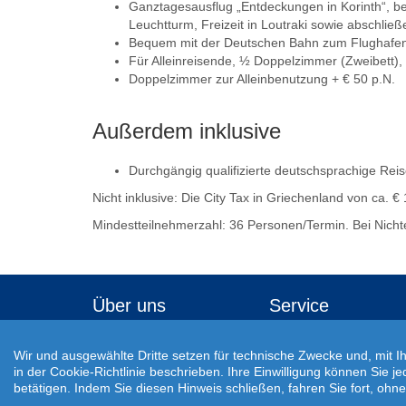
Ganztagesausflug „Entdeckungen in Korinth“, b
Leuchtturm, Freizeit in Loutraki sowie abschli
Bequem mit der Deutschen Bahn zum Flughafen, 
Für Alleinreisende, ½ Doppelzimmer (Zweibett),
Doppelzimmer zur Alleinbenutzung + € 50 p.N.
Außerdem inklusive
Durchgängig qualifizierte deutschsprachige Rei
Nicht inklusive: Die City Tax in Griechenland von ca. 
Mindestteilnehmerzahl: 36 Personen/Termin. Bei Nicht
Über uns
Service
Veröffentlichungen
Reisecheckliste
Wir und ausgewählte Dritte setzen für technische Zwecke und, mit I
Awards
Buchungsablauf
in der Cookie-Richtlinie beschrieben. Ihre Einwilligung können Sie j
betätigen. Indem Sie diesen Hinweis schließen, fahren Sie fort, oh
Jobs
Einreisebestimmungen