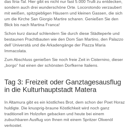
das Itria-Tal. Hier gibt es nicht nur fast 5.000 Trulli zu entdecken,
sondern auch drei wunderschöne Orte. Locorotondo verzaubert
mit weißen, spitzgiebligen Häusern und kleinen Gassen, die sich
um die Kirche San Giorgio Martire scharen. Genießen Sie den
Blick bis nach Martina Franca!
Schon kurz darauf schlendern Sie durch diese Städteperle und
bestaunen Prachtbauten wie den Dom San Martino, den Palazzo
dell’ Università und die Arkadengänge der Piazza Maria
Immacolata.
Zum Abschluss genießen Sie noch freie Zeit in Cisternino, dieser
„borgo“ hat einen der schönsten Dorfkerne Italiens.
Tag 3: Freizeit oder Ganztagesausflug
in die Kulturhauptstadt Matera
In Altamura gibt es ein köstliches Brot, dem schon der Poet Horaz
huldigte. Die knusprig-braune Köstlichkeit wird noch ganz
traditionell im Holzofen gebacken und heute bei einem
zubuchbaren Ausflug von Ihnen mit einem Spritzer Olivenöl
verkostet.