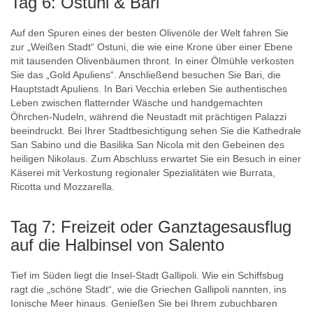
Tag 6: Ostuni & Bari
Auf den Spuren eines der besten Olivenöle der Welt fahren Sie
zur „Weißen Stadt“ Ostuni, die wie eine Krone über einer Ebene
mit tausenden Olivenbäumen thront. In einer Ölmühle verkosten
Sie das „Gold Apuliens“. Anschließend besuchen Sie Bari, die
Hauptstadt Apuliens. In Bari Vecchia erleben Sie authentisches
Leben zwischen flatternder Wäsche und handgemachten
Öhrchen-Nudeln, während die Neustadt mit prächtigen Palazzi
beeindruckt. Bei Ihrer Stadtbesichtigung sehen Sie die Kathedrale
San Sabino und die Basilika San Nicola mit den Gebeinen des
heiligen Nikolaus. Zum Abschluss erwartet Sie ein Besuch in einer
Käserei mit Verkostung regionaler Spezialitäten wie Burrata,
Ricotta und Mozzarella.
Tag 7: Freizeit oder Ganztagesausflug
auf die Halbinsel von Salento
Tief im Süden liegt die Insel-Stadt Gallipoli. Wie ein Schiffsbug
ragt die „schöne Stadt“, wie die Griechen Gallipoli nannten, ins
Ionische Meer hinaus. Genießen Sie bei Ihrem zubuchbaren