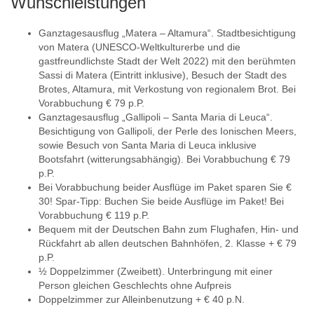
Wunschleistungen
Ganztagesausflug „Matera – Altamura“. Stadtbesichtigung
von Matera (UNESCO-Weltkulturerbe und die
gastfreundlichste Stadt der Welt 2022) mit den berühmten
Sassi di Matera (Eintritt inklusive), Besuch der Stadt des
Brotes, Altamura, mit Verkostung von regionalem Brot. Bei
Vorabbuchung € 79 p.P.
Ganztagesausflug „Gallipoli – Santa Maria di Leuca“.
Besichtigung von Gallipoli, der Perle des Ionischen Meers,
sowie Besuch von Santa Maria di Leuca inklusive
Bootsfahrt (witterungsabhängig). Bei Vorabbuchung € 79
p.P.
Bei Vorabbuchung beider Ausflüge im Paket sparen Sie €
30! Spar-Tipp: Buchen Sie beide Ausflüge im Paket! Bei
Vorabbuchung € 119 p.P.
Bequem mit der Deutschen Bahn zum Flughafen, Hin- und
Rückfahrt ab allen deutschen Bahnhöfen, 2. Klasse + € 79
p.P.
½ Doppelzimmer (Zweibett). Unterbringung mit einer
Person gleichen Geschlechts ohne Aufpreis
Doppelzimmer zur Alleinbenutzung + € 40 p.N.