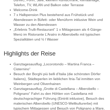
Telefon, TV, WLAN und Balkon oder Terrasse
Welcome-Drink
7 x Halbpension Plus bestehend aus Frühstück und
Abendessen in Büfett- oder Menüform inklusive Wein und
Wasser zu den Abendessen
„Erlebnis Trulli-Restaurant“ 1 x Mittagessen als 4-Gänge-
Menü im Ristorante L’Aratro in Alberobello mit typischen
Spezialitäten und ½ l Wasser
Highlights der Reise
Ganztagesausflug „Locorotondo – Martina Franca –
Cisternino“
Besuch der Borghi più belli d’Italia (die schönsten Dörfer
Italiens), Städteperlen im lieblichen Itria-Tal inmitten von
Weinbergen und Olivenhainen
Ganztagesausflug „Grotte di Castellana – Alberobello –
Polignano“ Fahrt zu den Höhlen von Castellana mit
deutschsprachiger Führung (Eintritt inklusive), Besuch des
malerischen Alberobello (UNESCO-Weltkulturerbe) mit
typischem Mittagessen und Besuch von Polignano a Mare,