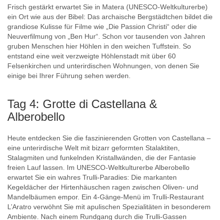
Frisch gestärkt erwartet Sie in Matera (UNESCO-Weltkulturerbe)
ein Ort wie aus der Bibel: Das archaische Bergstädtchen bildet die
grandiose Kulisse für Filme wie „Die Passion Christi“ oder die
Neuverfilmung von „Ben Hur“. Schon vor tausenden von Jahren
gruben Menschen hier Höhlen in den weichen Tuffstein. So
entstand eine weit verzweigte Höhlenstadt mit über 60
Felsenkirchen und unterirdischen Wohnungen, von denen Sie
einige bei Ihrer Führung sehen werden.
Tag 4: Grotte di Castellana &
Alberobello
Heute entdecken Sie die faszinierenden Grotten von Castellana –
eine unterirdische Welt mit bizarr geformten Stalaktiten,
Stalagmiten und funkelnden Kristallwänden, die der Fantasie
freien Lauf lassen. Im UNESCO-Weltkulturerbe Alberobello
erwartet Sie ein wahres Trulli-Paradies: Die markanten
Kegeldächer der Hirtenhäuschen ragen zwischen Oliven- und
Mandelbäumen empor. Ein 4-Gänge-Menü im Trulli-Restaurant
L’Aratro verwöhnt Sie mit apulischen Spezialitäten in besonderem
Ambiente. Nach einem Rundgang durch die Trulli-Gassen