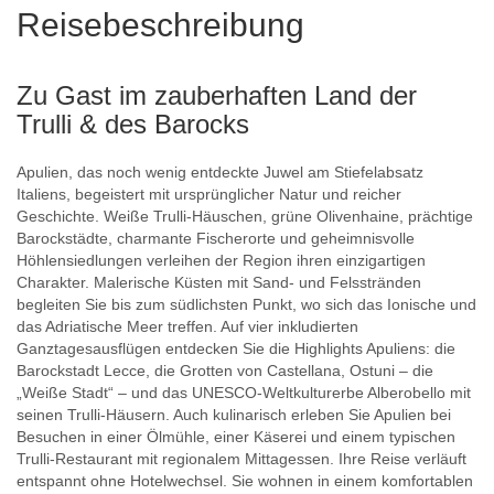
Reisebeschreibung
Zu Gast im zauberhaften Land der
Trulli & des Barocks
Apulien, das noch wenig entdeckte Juwel am Stiefelabsatz
Italiens, begeistert mit ursprünglicher Natur und reicher
Geschichte. Weiße Trulli-Häuschen, grüne Olivenhaine, prächtige
Barockstädte, charmante Fischerorte und geheimnisvolle
Höhlensiedlungen verleihen der Region ihren einzigartigen
Charakter. Malerische Küsten mit Sand- und Felsstränden
begleiten Sie bis zum südlichsten Punkt, wo sich das Ionische und
das Adriatische Meer treffen. Auf vier inkludierten
Ganztagesausflügen entdecken Sie die Highlights Apuliens: die
Barockstadt Lecce, die Grotten von Castellana, Ostuni – die
„Weiße Stadt“ – und das UNESCO-Weltkulturerbe Alberobello mit
seinen Trulli-Häusern. Auch kulinarisch erleben Sie Apulien bei
Besuchen in einer Ölmühle, einer Käserei und einem typischen
Trulli-Restaurant mit regionalem Mittagessen. Ihre Reise verläuft
entspannt ohne Hotelwechsel. Sie wohnen in einem komfortablen