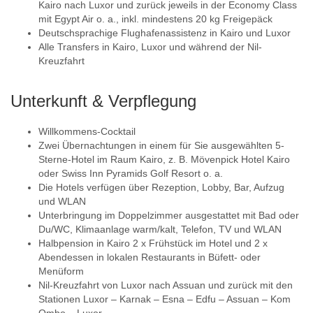
Kairo nach Luxor und zurück jeweils in der Economy Class
mit Egypt Air o. a., inkl. mindestens 20 kg Freigepäck
Deutschsprachige Flughafenassistenz in Kairo und Luxor
Alle Transfers in Kairo, Luxor und während der Nil-
Kreuzfahrt
Unterkunft & Verpflegung
Willkommens-Cocktail
Zwei Übernachtungen in einem für Sie ausgewählten 5-
Sterne-Hotel im Raum Kairo, z. B. Mövenpick Hotel Kairo
oder Swiss Inn Pyramids Golf Resort o. a.
Die Hotels verfügen über Rezeption, Lobby, Bar, Aufzug
und WLAN
Unterbringung im Doppelzimmer ausgestattet mit Bad oder
Du/WC, Klimaanlage warm/kalt, Telefon, TV und WLAN
Halbpension in Kairo 2 x Frühstück im Hotel und 2 x
Abendessen in lokalen Restaurants in Büfett- oder
Menüform
Nil-Kreuzfahrt von Luxor nach Assuan und zurück mit den
Stationen Luxor – Karnak – Esna – Edfu – Assuan – Kom
Ombo – Luxor