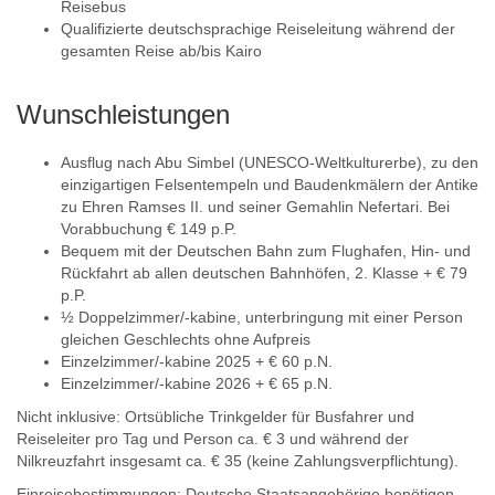
Reisebus
Qualifizierte deutschsprachige Reiseleitung während der
gesamten Reise ab/bis Kairo
Wunschleistungen
Ausflug nach Abu Simbel (UNESCO-Weltkulturerbe), zu den
einzigartigen Felsentempeln und Baudenkmälern der Antike
zu Ehren Ramses II. und seiner Gemahlin Nefertari. Bei
Vorabbuchung € 149 p.P.
Bequem mit der Deutschen Bahn zum Flughafen, Hin- und
Rückfahrt ab allen deutschen Bahnhöfen, 2. Klasse + € 79
p.P.
½ Doppelzimmer/-kabine, unterbringung mit einer Person
gleichen Geschlechts ohne Aufpreis
Einzelzimmer/-kabine 2025 + € 60 p.N.
Einzelzimmer/-kabine 2026 + € 65 p.N.
Nicht inklusive: Ortsübliche Trinkgelder für Busfahrer und
Reiseleiter pro Tag und Person ca. € 3 und während der
Nilkreuzfahrt insgesamt ca. € 35 (keine Zahlungsverpflichtung).
Einreisebestimmungen: Deutsche Staatsangehörige benötigen