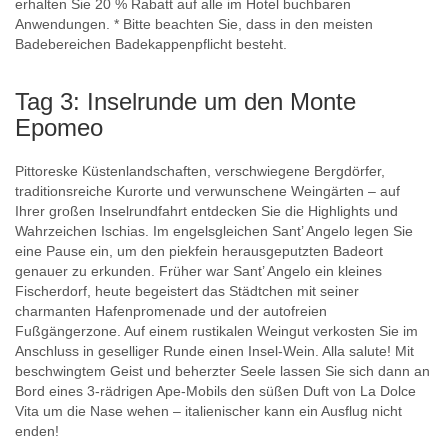
erhalten Sie 20 % Rabatt auf alle im Hotel buchbaren
Anwendungen. * Bitte beachten Sie, dass in den meisten
Badebereichen Badekappenpflicht besteht.
Tag 3: Inselrunde um den Monte
Epomeo
Pittoreske Küstenlandschaften, verschwiegene Bergdörfer,
traditionsreiche Kurorte und verwunschene Weingärten – auf
Ihrer großen Inselrundfahrt entdecken Sie die Highlights und
Wahrzeichen Ischias. Im engelsgleichen Sant’ Angelo legen Sie
eine Pause ein, um den piekfein herausgeputzten Badeort
genauer zu erkunden. Früher war Sant’ Angelo ein kleines
Fischerdorf, heute begeistert das Städtchen mit seiner
charmanten Hafenpromenade und der autofreien
Fußgängerzone. Auf einem rustikalen Weingut verkosten Sie im
Anschluss in geselliger Runde einen Insel-Wein. Alla salute! Mit
beschwingtem Geist und beherzter Seele lassen Sie sich dann an
Bord eines 3-rädrigen Ape-Mobils den süßen Duft von La Dolce
Vita um die Nase wehen – italienischer kann ein Ausflug nicht
enden!