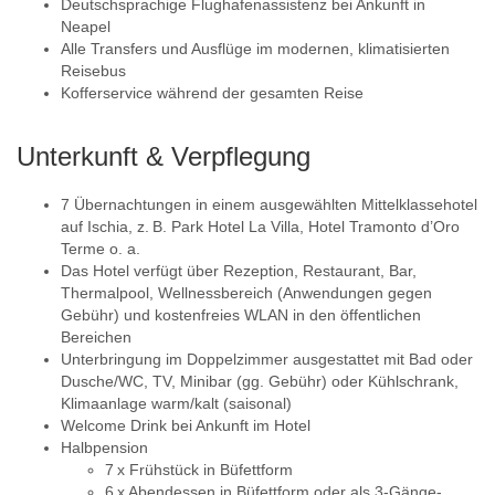
Deutschsprachige Flughafenassistenz bei Ankunft in
Neapel
Alle Transfers und Ausflüge im modernen, klimatisierten
Reisebus
Kofferservice während der gesamten Reise
Unterkunft & Verpflegung
7 Übernachtungen in einem ausgewählten Mittelklassehotel
auf Ischia, z. B. Park Hotel La Villa, Hotel Tramonto d’Oro
Terme o. a.
Das Hotel verfügt über Rezeption, Restaurant, Bar,
Thermalpool, Wellness­bereich (Anwendungen gegen
Gebühr) und kostenfreies WLAN in den öffentlichen
Bereichen
Unterbringung im Doppelzimmer ausgestattet mit Bad oder
Dusche/WC, TV, Minibar (gg. Gebühr) oder Kühlschrank,
Klimaanlage warm/kalt (saisonal)
Welcome Drink bei Ankunft im Hotel
Halbpension
7 x Frühstück in Büfettform
6 x Abendessen in Büfettform oder als 3-Gänge-