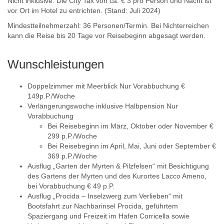
Nicht inklusive: Die City Tax von ca. € 3 pro Person und Nacht ist
vor Ort im Hotel zu entrichten. (Stand: Juli 2024)
Mindestteilnehmerzahl: 36 Personen/Termin. Bei Nichterreichen
kann die Reise bis 20 Tage vor Reisebeginn abgesagt werden.
Wunschleistungen
Doppelzimmer mit Meerblick Nur Vorabbuchung €
149p.P./Woche
Verlängerungswoche inklusive Halbpension Nur
Vorabbuchung
Bei Reisebeginn im März, Oktober oder November €
299 p.P./Woche
Bei Reisebeginn im April, Mai, Juni oder September €
369 p.P./Woche
Ausflug „Garten der Myrten & Pilzfelsen“ mit Besichtigung
des Gartens der Myrten und des Kurortes Lacco Ameno,
bei Vorabbuchung € 49 p.P.
Ausflug „Procida – Inselzwerg zum Verlieben“ mit
Bootsfahrt zur Nachbarinsel Procida, geführtem
Spaziergang und Freizeit im Hafen Corricella sowie