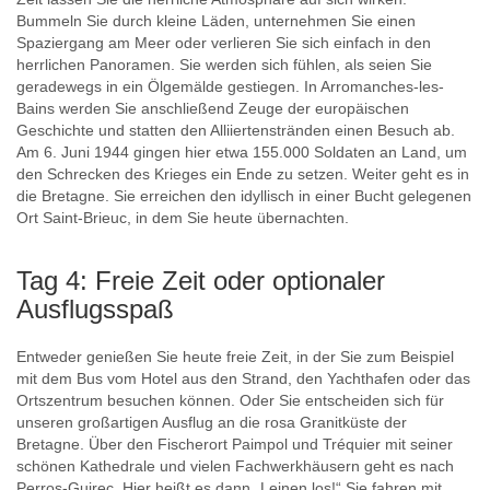
Bummeln Sie durch kleine Läden, unternehmen Sie einen
Spaziergang am Meer oder verlieren Sie sich einfach in den
herrlichen Panoramen. Sie werden sich fühlen, als seien Sie
geradewegs in ein Ölgemälde gestiegen. In Arromanches-les-
Bains werden Sie anschließend Zeuge der europäischen
Geschichte und statten den Alliiertenstränden einen Besuch ab.
Am 6. Juni 1944 gingen hier etwa 155.000 Soldaten an Land, um
den Schrecken des Krieges ein Ende zu setzen. Weiter geht es in
die Bretagne. Sie erreichen den idyllisch in einer Bucht gelegenen
Ort Saint-Brieuc, in dem Sie heute übernachten.
Tag 4: Freie Zeit oder optionaler
Ausflugsspaß
Entweder genießen Sie heute freie Zeit, in der Sie zum Beispiel
mit dem Bus vom Hotel aus den Strand, den Yachthafen oder das
Ortszentrum besuchen können. Oder Sie entscheiden sich für
unseren großartigen Ausflug an die rosa Granitküste der
Bretagne. Über den Fischerort Paimpol und Tréquier mit seiner
schönen Kathedrale und vielen Fachwerkhäusern geht es nach
Perros-Guirec. Hier heißt es dann „Leinen los!“ Sie fahren mit