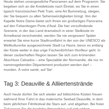
Heute stehen unvergessliche Panoramen auf dem Programm: Sie
begeben sich an die Kreideküste nach Étretat, wo Sie in einen
typisch französischen Petit Train, eine Art Bummelzug, steigen,
der Sie bequem zu allen Sehenswürdigkeiten bringt. Von der
Kapelle Notre Dame bietet sich Ihnen ein großartiges Panorama
auf den Felsenbogen Porte d’Aval. Die hier vorzufindende
Szenerie, in der das Land dramatisch in einer Steilküste im
Ärmelkanal verschwindet, werden Sie nie vergessen! Später
erwartet Sie eine kurze Stadtrundfahrt in der von der UNESCO als
Weltkulturerbe ausgezeichnete Stadt Le Havre, bevor es entlang
der Küste weiter in das urige Fischerdörfchen Honfleur geht. In
dieser zauberhaften Region lassen Sie sich zum krönenden
Abschluss Calvados – eine Spezialität der Normandie, die nur im
namensgebenden Département produziert werden darf –
munden. À votre santé, auf Sie!
Tag 3: Deauville & Alliiertenstrände
Auch heute dürfen Sie sich wieder auf bildschöne Küsten freuen
während Ihrer Fahrt in das malerische Seebad Deauville, in dem
beim jährlichen Filmfestival die Stars auf- und abgehen. Bei freier
Zeit lassen Sie die herrliche Atmosphäre auf sich wirken.