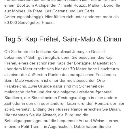
einem Boot zum Archipel der 7 Inseln Rouzic, Malban, Bono, Ile
aux Moines, Ile Plate, Les Costans und Les Cerfs
(witterungsabhängig). Hier fühlen sich unter anderem mehr als
50.000 Seevögel zu Hause.
Tag 5: Kap Fréhel, Saint-Malo & Dinan
Ob Sie heute die britische Kanalinsel Jersey zu Gesicht
bekommen? Sehr gut möglich, denn Sie besuchen das Kap
Fréhel, eines der schönsten Kaps der Bretagne. Majestätisch
über dem Meer erhebt sich hier der 70 Meter hohe Leuchtturm
als einer der äußersten Punkte des europäischen Festlandes.
Saint-Malo wiederum ist einer der meistbesuchten Orte
Frankreichs. Zwei Gründe dafür sind mit Sicherheit der
malerische Hafen und der originalgetreu wiederaufgebaute
Stadtkern, der Sie mit seinen Festungsanlagen in eine andere
Zeit oder in den ein oder anderen faszinierenden Roman, der hier
spielt, versetzt. Entlang des Flusses Rance erreichen Sie Dinan.
Hier nehmen Sie die Altstadt, die Burg und die
Befestigungsanlagen auf die bequemste Art und Weise – erneut
in einem Petit Train – in Augenschein. Dabei haben Sie die