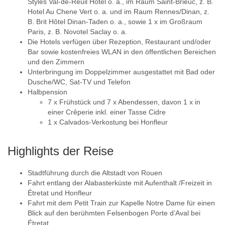
Styles Val-de-Reuil Hotel o. a., im Raum Saint-Brieuc, z. B.
Hotel Au Chene Vert o. a. und im Raum Rennes/Dinan, z.
B. Brit Hôtel Dinan-Taden o. a., sowie 1 x im Großraum
Paris, z. B. Novotel Saclay o. a.
Die Hotels verfügen über Rezeption, Restaurant und/oder
Bar sowie kostenfreies WLAN in den öffentlichen Bereichen
und den Zimmern
Unterbringung im Doppelzimmer ausgestattet mit Bad oder
Dusche/WC, Sat-TV und Telefon
Halbpension
7 x Frühstück und 7 x Abendessen, davon 1 x in
einer Crêperie inkl. einer Tasse Cidre
1 x Calvados-Verkostung bei Honfleur
Highlights der Reise
Stadtführung durch die Altstadt von Rouen
Fahrt entlang der Alabasterküste mit Aufenthalt /Freizeit in
Étretat und Honfleur
Fahrt mit dem Petit Train zur Kapelle Notre Dame für einen
Blick auf den berühmten Felsenbogen Porte d’Aval bei
Étretat