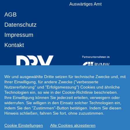
Auswärtiges Amt
AGB
Datenschutz
Impressum
Kontakt
Wir und ausgewählte Dritte setzen für technische Zwecke und, mit
Ihrer Einwilligung, für andere Zwecke ("verbesserte
Ihre Individuelle Reiseanfrage
Nutzererfahrung" und "Erfolgsmessung") Cookies und ähnliche
Technologien ein, so wie in der Cookie-Richtlinie beschrieben.
Auf Ihre ganz persönlichen Vorstellungen abgestimmt!
Ihre Einwilligung können Sie jederzeit erteilen, verweigern oder
Für Ihre individuellen Reisewünsche erstellen wir Ihnen gern ein
widerrufen. Sie willigen in den Einsatz solcher Technologien ein,
persönliches Angebot.
indem Sie den "Zustimmen"-Button betätigen. Indem Sie diesen
Hinweis schließen, fahren Sie fort, ohne zuzustimmen.
JETZT INDIVIDUELLE REISEANFRAGE ERSTELLEN
Cookie Einstellungen
Alle Cookies akzeptieren