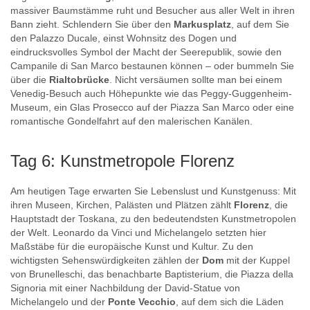
massiver Baumstämme ruht und Besucher aus aller Welt in ihren
Bann zieht. Schlendern Sie über den
Markusplatz
, auf dem Sie
den Palazzo Ducale, einst Wohnsitz des Dogen und
eindrucksvolles Symbol der Macht der Seerepublik, sowie den
Campanile di San Marco bestaunen können – oder bummeln Sie
über die
Rialtobrücke
. Nicht versäumen sollte man bei einem
Venedig-Besuch auch Höhepunkte wie das Peggy-Guggenheim-
Museum, ein Glas Prosecco auf der Piazza San Marco oder eine
romantische Gondelfahrt auf den malerischen Kanälen.
Tag 6: Kunstmetropole Florenz
Am heutigen Tage erwarten Sie Lebenslust und Kunstgenuss: Mit
ihren Museen, Kirchen, Palästen und Plätzen zählt
Florenz
, die
Hauptstadt der Toskana, zu den bedeutendsten Kunstmetropolen
der Welt. Leonardo da Vinci und Michelangelo setzten hier
Maßstäbe für die europäische Kunst und Kultur. Zu den
wichtigsten Sehenswürdigkeiten zählen der
Dom
mit der Kuppel
von Brunelleschi, das benachbarte Baptisterium, die Piazza della
Signoria mit einer Nachbildung der David-Statue von
Michelangelo und der
Ponte Vecchio
, auf dem sich die Läden