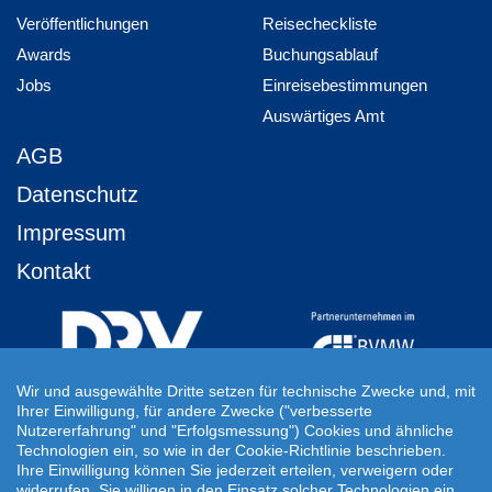
Veröffentlichungen
Reisecheckliste
Awards
Buchungsablauf
Jobs
Einreisebestimmungen
Auswärtiges Amt
AGB
Datenschutz
Impressum
Kontakt
Wir und ausgewählte Dritte setzen für technische Zwecke und, mit
Ihrer Einwilligung, für andere Zwecke ("verbesserte
Ihre Individuelle Reiseanfrage
Nutzererfahrung" und "Erfolgsmessung") Cookies und ähnliche
Technologien ein, so wie in der Cookie-Richtlinie beschrieben.
Auf Ihre ganz persönlichen Vorstellungen abgestimmt!
Ihre Einwilligung können Sie jederzeit erteilen, verweigern oder
Für Ihre individuellen Reisewünsche erstellen wir Ihnen gern ein
widerrufen. Sie willigen in den Einsatz solcher Technologien ein,