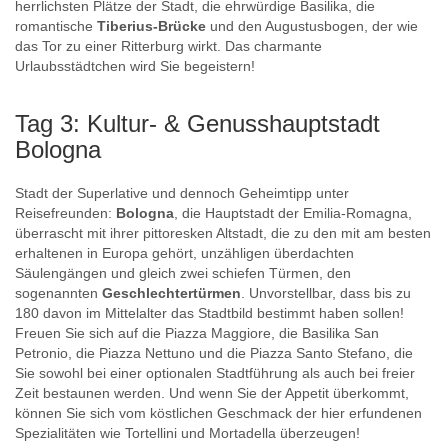
herrlichsten Plätze der Stadt, die ehrwürdige Basilika, die
romantische
Tiberius-Brücke
und den Augustusbogen, der wie
das Tor zu einer Ritterburg wirkt. Das charmante
Urlaubsstädtchen wird Sie begeistern!
Tag 3: Kultur- & Genusshauptstadt
Bologna
Stadt der Superlative und dennoch Geheimtipp unter
Reisefreunden:
Bologna
, die Hauptstadt der Emilia-Romagna,
überrascht mit ihrer pittoresken Altstadt, die zu den mit am besten
erhaltenen in Europa gehört, unzähligen überdachten
Säulengängen und gleich zwei schiefen Türmen, den
sogenannten
Geschlechtertürmen
. Unvorstellbar, dass bis zu
180 davon im Mittelalter das Stadtbild bestimmt haben sollen!
Freuen Sie sich auf die Piazza Maggiore, die Basilika San
Petronio, die Piazza Nettuno und die Piazza Santo Stefano, die
Sie sowohl bei einer optionalen Stadtführung als auch bei freier
Zeit bestaunen werden. Und wenn Sie der Appetit überkommt,
können Sie sich vom köstlichen Geschmack der hier erfundenen
Spezialitäten wie Tortellini und Mortadella überzeugen!