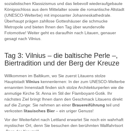
sozialistischen Klassizismus und das liebevoll wiederaufgebaute
Königsschloss aus dem Mittelalter sowie die romantische Altstadt
(UNESCO-Welterbe) mit imposanter Johanneskathedrale.
Überhaupt prägen zahllose Gotteshäuser die schmucke
Metropole und bieten Ihnen den Tag über wundervolle
Fotomotive! Weiter geht es daraufhin nach Litauen, genauer
gesagt nach Vilnius.
Tag 3: Vilnius – die baltische Perle –,
Biertradition und der Berg der Kreuze
Willkommen im Baltikum, wo Sie zuerst Litauens stolze
Hauptstadt
Vilnius
kennenlernen: In der zum UNESCO-Welterbe
ernannten Innenstadt finden sich stolze Architekturperlen wie die
anmutige Kirche St. Anna im Stil der Flamboyant-Gotik. Ihr
nächstes Ziel bringt Ihnen dann den Geschmack Litauens direkt
auf die Zunge: Sie nehmen an einer
Brauereiführung
teil und
verkosten
litauisches Bier
– ein uriger Genuss!
Vor der Weiterfahrt nach Lettland erwartet Sie noch ein wahrhaft
mystischer Ort, denn Sie besuchen den berühmten Wallfahrtsort