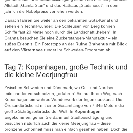
Altstadt „Gamla Stan“ und das Rathaus „Stadshuset“, in dem
jährlich die Nobelpreise verliehen werden.
Danach fahren Sie weiter an den bekannten Göta-Kanal und
sehen ein Technikwunder: Die Schleusen von Berg können
Schiffe fast 20 Meter hoch durch die Landschaft „heben“. In
Gränna besuchen Sie eine Zuckerstangen-Manufaktur – ein
süßes Erlebnis! Ein Fotostopp an der
Ruine Brahehus mit Blick
auf den Vätternsee
rundet Ihr Schweden-Programm ab.
Tag 7: Kopenhagen, große Technik und
die kleine Meerjungfrau
Zwischen Schweden und Dänemark, wo Ost- und Nordsee
miteinander verschmelzen, „erfahren“ Sie auf Ihrem Weg nach
Kopenhagen ein wahres Wunderwerk der Ingenieurskunst: Die
Öresundbrücke ist mit einer Gesamtlänge von 7.845 Metern die
größte Schrägseilbrücke der Welt! In
Kopenhagen
angekommen, gehen Sie dann auf Stadtbesichtigung und
besuchen natürlich auch die kleine Meerjungfrau – diese
bronzene Schönheit muss man einfach gesehen haben! Doch die