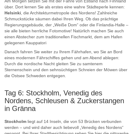
Am Morgen setzen Sie mit der Fähre von Estland nach Finnland
über. Dort lernen Sie als erstes eine wahre Städteperle kennen:
Helsinki
, die Architekturmetropole des Nordens! Zahlreiche
Schmuckstücke säumen dabei Ihren Weg. Ob das prächtige
Regierungsgebäude, der „Weiße Dom“ oder die Finlandia-Halle –
sie alle bieten herrliche Fotomotive! Natürlich machen Sie auch
einen Abstecher zum traditionellen Fischmarkt, dem am Hafen
gelegenen Kauppatori
Danach fahren Sie weiter zu Ihrem Fährhafen, wo Sie an Bord
eines modernen Fährschiffes gehen und am Abend ablegen:
Durch die nordische Nacht gleiten Sie zu samtenem
Sternenschein und den sehnsüchtigen Schreien der Möwen über
die Ostsee Schweden entgegen.
Tag 6: Stockholm, Venedig des
Nordens, Schleusen & Zuckerstangen
in Gränna
Stockholm
liegt auf 14 Inseln, die von 53 Brücken verbunden
werden – und wird daher auch liebevoll „Venedig des Nordens“
genannt. Bei Ihrer Stadtbesichtigung sehen Sie hier die pittoreske