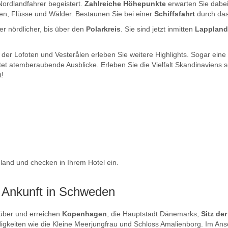
Nordlandfahrer begeistert.
Zahlreiche Höhepunkte
erwarten Sie dabe
een, Flüsse und Wälder. Bestaunen Sie bei einer
Schiffsfahrt
durch das
r nördlicher, bis über den
Polarkreis
. Sie sind jetzt inmitten
Lapplan
er Lofoten und Vesterålen erleben Sie weitere Highlights. Sogar eine
tet atemberaubende Ausblicke. Erleben Sie die Vielfalt Skandinaviens
t!
and und checken in Ihrem Hotel ein.
 Ankunft in Schweden
über und erreichen
Kopenhagen
, die Hauptstadt Dänemarks,
Sitz de
igkeiten wie die Kleine Meerjungfrau und Schloss Amalienborg. Im Ansc