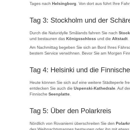
Tages nach
Helsingborg
. Von dort aus führt Ihre Fa
Tag 3: Stockholm und der Schär
Durch die Naturidylle Smålands fahren Sie nach
Stoc
und bestaunen das
Königsschloss
und die
Altstadt
.
Am Nachmittag begeben Sie sich an Bord Ihres Fährsc
bestem Service verwöhnen. Bevor Sie am Morgen Finnl
Tag 4: Helsinki und die Finnisch
Heute können Sie sich auf eine weitere Städteperle fre
entdecken Sie auch die
Uspenski-Kathedrale
. Auf d
Finnische
Seenplatte
.
Tag 5: Über den Polarkreis
Nördlich von Rovaniemi überschreiten Sie den
Polark
des Weihnachtsmannes bestaunen oder ihn mit etwas G