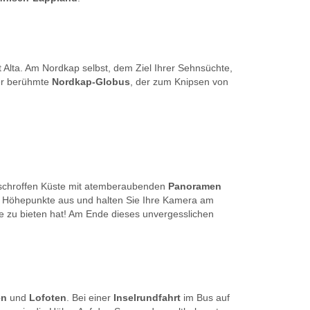
 Alta. Am Nordkap selbst, dem Ziel Ihrer Sehnsüchte,
er berühmte
Nordkap-Globus
, der zum Knipsen von
r schroffen Küste mit atemberaubenden
Panoramen
gen Höhepunkte aus und halten Sie Ihre Kamera am
rde zu bieten hat! Am Ende dieses unvergesslichen
en
und
Lofoten
. Bei einer
Inselrundfahrt
im Bus auf