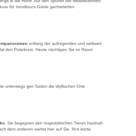
Berge in die Höhe. Auf den Spuren der weltbekannten
usiv für trendtours-Gäste gecharterten
umpanoramen
entlang der aufregenden und weltweit
Mal den Polarkreis. Heute nächtigen Sie im Raum
 unterwegs gen Süden die idyllischen Orte
rks
. Sie begegnen den majestätischen Tieren hautnah
h dem anderen wartet hier auf Sie. Ihre letzte