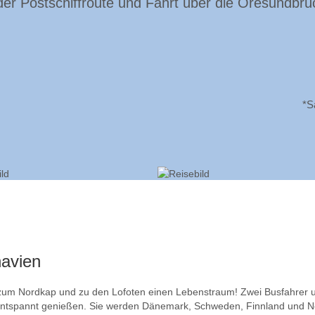
der Postschiffroute und Fahrt über die Öresundbrü
*S
navien
um Nordkap und zu den Lofoten einen Lebenstraum! Zwei Busfahrer und
ntspannt genießen. Sie werden Dänemark, Schweden, Finnland und Nor