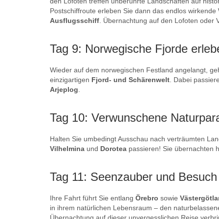
den Lofoten treffen unberührte Landschaften auf hist
Postschiffroute erleben Sie dann das endlos wirkende
Ausflugsschiff
. Übernachtung auf den Lofoten oder V
Tag 9: Norwegische Fjorde erleb
Wieder auf dem norwegischen Festland angelangt, ge
einzigartigen
Fjord- und Schärenwelt
. Dabei passier
Arjeplog
.
Tag 10: Verwunschene Naturpar
Halten Sie umbedingt Ausschau nach verträumten Lan
Vilhelmina
und
Dorotea
passieren! Sie übernachten h
Tag 11: Seenzauber und Besuch
Ihre Fahrt führt Sie entlang
Örebro
sowie
Västergötl
in ihrem natürlichen Lebensraum – den naturbelassene
Übernachtung auf dieser unvergesslichen Reise verbri