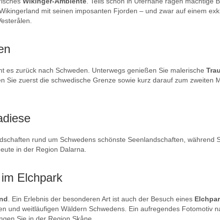
orisches
Wikinger-Ambiente
. Teils schon in Ufernähe ragen mächtige 
 Wikingerland mit seinen imposanten Fjorden – und zwar auf einem exkl
esterålen.
en
ht es zurück nach Schweden. Unterwegs genießen Sie malerische
Tra
en Sie zuerst die schwedische Grenze sowie kurz darauf zum zweiten 
adiese
dschaften rund um Schwedens schönste Seenlandschaften, während Sie
eute in der Region Dalarna.
 im Elchpark
and
. Ein Erlebnis der besonderen Art ist auch der Besuch eines
Elchpa
n und weitläufigen Wäldern Schwedens. Ein aufregendes Fotomotiv nac
ngen Sie in der Region Skåne.