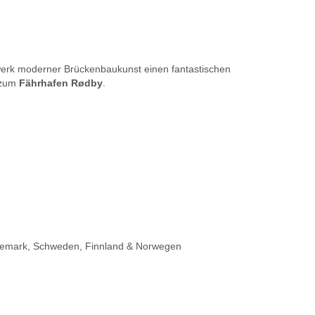
erwerk moderner Brückenbaukunst einen fantastischen
t zum
Fährhafen Rødby
.
nemark, Schweden, Finnland & Norwegen