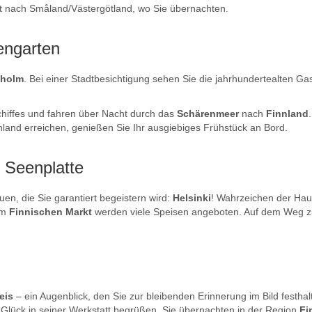
hrt nach Småland/Västergötland, wo Sie übernachten.
engarten
kholm
. Bei einer Stadtbesichtigung sehen Sie die jahrhundertealten Ga
hiffes und fahren über Nacht durch das
Schärenmeer
nach
Finnland
and erreichen, genießen Sie Ihr ausgiebiges Frühstück an Bord.
e Seenplatte
uen, die Sie garantiert begeistern wird:
Helsinki
! Wahrzeichen der Haup
em
Finnischen Markt
werden viele Speisen angeboten. Auf dem Weg zu
reis
– ein Augenblick, den Sie zur bleibenden Erinnerung im Bild festha
lück in seiner Werkstatt begrüßen. Sie übernachten in der Region
Fi