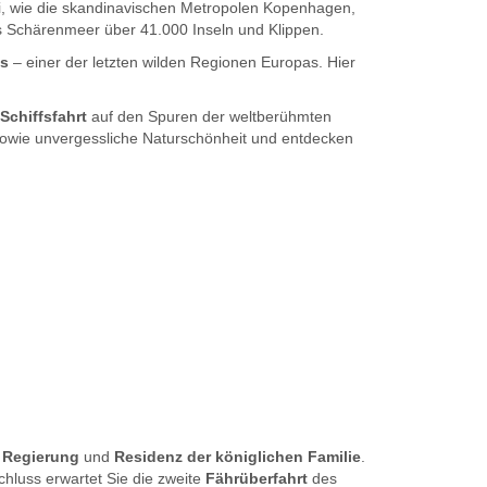
i, wie die skandinavischen Metropolen Kopenhagen,
 Schärenmeer über 41.000 Inseln und Klippen.
ds
– einer der letzten wilden Regionen Europas. Hier
Schiffsfahrt
auf den Spuren der weltberühmten
 sowie unvergessliche Naturschönheit und entdecken
r Regierung
und
Residenz der königlichen Familie
.
hluss erwartet Sie die zweite
Fährüberfahrt
des