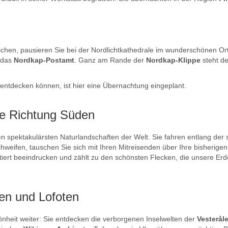
ichen, pausieren Sie bei der Nordlichtkathedrale im wunderschönen Ort
 das
Nordkap-Postamt
. Ganz am Rande der
Nordkap-Klippe
steht d
 entdecken können, ist hier eine Übernachtung eingeplant.
te Richtung Süden
n spektakulärsten Naturlandschaften der Welt. Sie fahren entlang de
chweifen, tauschen Sie sich mit Ihren Mitreisenden über Ihre bisheri
rantiert beeindrucken und zählt zu den schönsten Flecken, die unsere E
len und Lofoten
hönheit weiter: Sie entdecken die verborgenen Inselwelten der
Vesterål