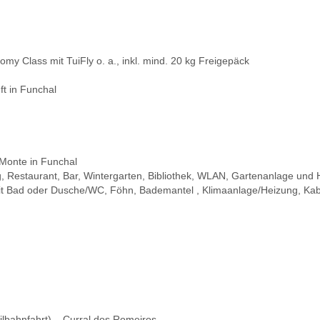
my Class mit TuiFly o. a., inkl. mind. 20 kg Freigepäck
t in Funchal
Monte in Funchal
g, Restaurant, Bar, Wintergarten, Bibliothek, WLAN, Gartenanlage und 
it Bad oder Dusche/WC, Föhn, Bademantel , Klimaanlage/Heizung, Kab
eilbahnfahrt) – Curral dos Romeiros