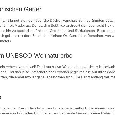
anischen Garten
nfahrt bringt Sie hoch über die Dächer Funchals zum berühmten Botanis
önheit Madeiras. Der Jardim Botânico erstreckt sich über acht Hektar u
rn bis hin zu exotischen Palmen, Orchideen und Sukkulenten. Besonder
ach geht es mit dem Bus in den kleinen Ort Curral dos Romeiros, von wo
nmeter).
 im UNESCO-Weltnaturerbe
ein echtes Naturjuwel! Der Laurissilva-Wald – ein urzeitlicher Nebelwal
 und das leise Plätschern der Levadas begleiten Sie auf Ihrer Wand
rten, die anderswo längst ausgestorben sind. Die Fahrt entlang der 
s
ntspannen Sie in der idyllischen Hotelanlage, vielleicht bei einem Spa
 zu einem individuellen Bummel ein – charmante Gassen, kleine Cafés u