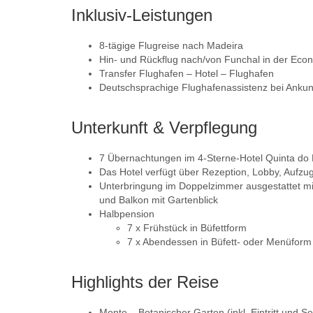
Inklusiv-Leistungen
8-tägige Flugreise nach Madeira
Hin- und Rückflug nach/von Funchal in der Econo
Transfer Flughafen – Hotel – Flughafen
Deutschsprachige Flughafenassistenz bei Ankunf
Unterkunft & Verpflegung
7 Übernachtungen im 4-Sterne-Hotel Quinta do 
Das Hotel verfügt über Rezeption, Lobby, Aufzu
Unterbringung im Doppelzimmer ausgestattet m
und Balkon mit Gartenblick
Halbpension
7 x Frühstück in Büfettform
7 x Abendessen in Büfett- oder Menüform
Highlights der Reise
Monte – Botanischer Garten (inkl. Eintritt und S