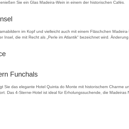
genießen Sie ein Glas Madeira-Wein in einem der historischen Cafés.
nsel
oramabildern im Kopf und vielleicht auch mit einem Fläschchen Madeir
ner Insel, die mit Recht als „Perle im Atlantik“ bezeichnet wird. Änder
ce
ern Funchals
ngt Sie das elegante Hotel Quinta do Monte mit historischem Charme
rt. Das 4-Sterne-Hotel ist ideal für Erholungssuchende, die Madeiras