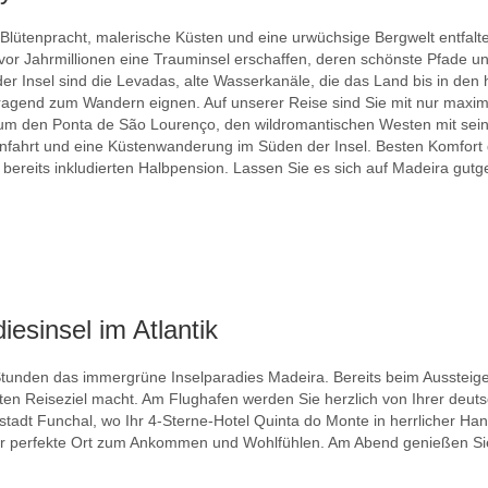
Blütenpracht, malerische Küsten und eine urwüchsige Bergwelt entfalte
 vor Jahrmillionen eine Trauminsel erschaffen, deren schönste Pfade u
er Insel sind die Levadas, alte Wasserkanäle, die das Land bis in de
ragend zum Wandern eignen. Auf unserer Reise sind Sie mit nur maxim
um den Ponta de São Lourenço, den wildromantischen Westen mit se
hnfahrt und eine Küstenwanderung im Süden der Insel. Besten Komfort
r bereits inkludierten Halbpension. Lassen Sie es sich auf Madeira gut
esinsel im Atlantik
r Stunden das immergrüne Inselparadies Madeira. Bereits beim Ausstei
ten Reiseziel macht. Am Flughafen werden Sie herzlich von Ihrer deu
ptstadt Funchal, wo Ihr 4-Sterne-Hotel Quinta do Monte in herrlicher H
der perfekte Ort zum Ankommen und Wohlfühlen. Am Abend genießen Sie 