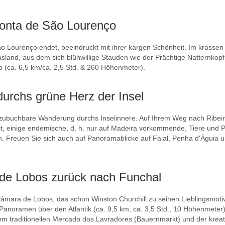
Ponta de São Lourenço
Lourenço endet, beeindruckt mit ihrer kargen Schönheit. Im krassen Ko
rasland, aus dem sich blühwillige Stauden wie der Prächtige Natternkopf
o (ca. 6,5 km/ca. 2,5 Std. & 260 Höhenmeter).
durchs grüne Herz der Insel
zubuchbare Wanderung durchs Inselinnere. Auf Ihrem Weg nach Ribeiro
 einige endemische, d. h. nur auf Madeira vorkommende, Tiere und Pf
 Freuen Sie sich auch auf Panoramablicke auf Faial, Penha d'Águia un
de Lobos zurück nach Funchal
âmara de Lobos, das schon Winston Churchill zu seinen Lieblingsmoti
en Panoramen über den Atlantik (ca. 9,5 km, ca. 3,5 Std., 10 Höhenmet
 dem traditionellen Mercado dos Lavradores (Bauernmarkt) und der krea