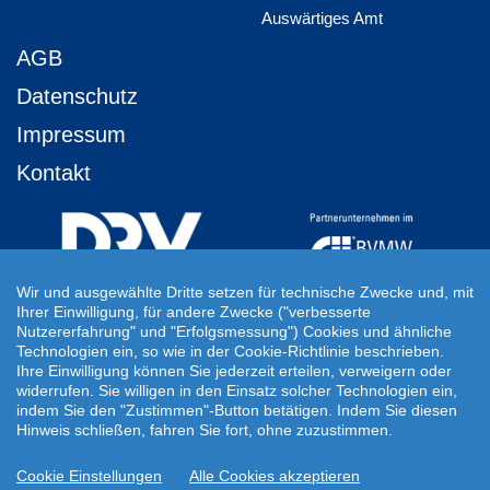
Auswärtiges Amt
AGB
Datenschutz
Impressum
Kontakt
Wir und ausgewählte Dritte setzen für technische Zwecke und, mit
Ihrer Einwilligung, für andere Zwecke ("verbesserte
Ihre Individuelle Reiseanfrage
Nutzererfahrung" und "Erfolgsmessung") Cookies und ähnliche
Technologien ein, so wie in der Cookie-Richtlinie beschrieben.
Auf Ihre ganz persönlichen Vorstellungen abgestimmt!
Ihre Einwilligung können Sie jederzeit erteilen, verweigern oder
Für Ihre individuellen Reisewünsche erstellen wir Ihnen gern ein
widerrufen. Sie willigen in den Einsatz solcher Technologien ein,
persönliches Angebot.
indem Sie den "Zustimmen"-Button betätigen. Indem Sie diesen
Hinweis schließen, fahren Sie fort, ohne zuzustimmen.
JETZT INDIVIDUELLE REISEANFRAGE ERSTELLEN
Cookie Einstellungen
Alle Cookies akzeptieren