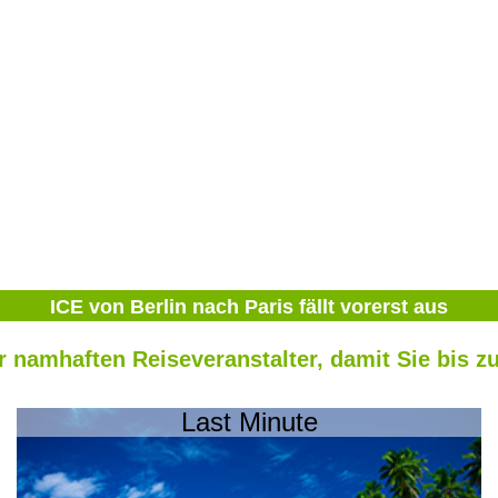
ICE von Berlin nach Paris fällt vorerst aus
er namhaften Reiseveranstalter, damit Sie bis z
Last Minute