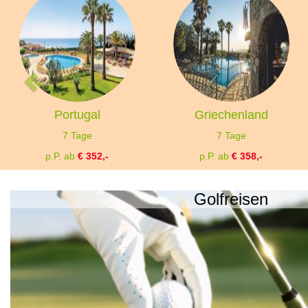
Portugal
Griechenland
7 Tage
7 Tage
p.P. ab
€ 352,-
p.P. ab
€ 358,-
Golfreisen