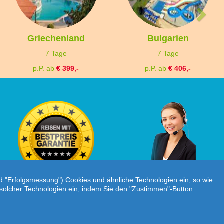
Griechenland
Bulgarien
7 Tage
7 Tage
p.P. ab
€ 399,-
p.P. ab
€ 406,-
Individuelle Reiseanfrage!
nd "Erfolgsmessung") Cookies und ähnliche Technologien ein, so wie
atz solcher Technologien ein, indem Sie den "Zustimmen"-Button
tenschutz