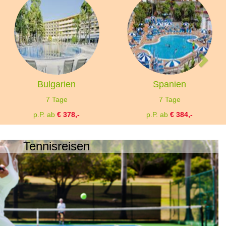
Bulgarien
Spanien
7 Tage
7 Tage
p.P. ab
€ 378,-
p.P. ab
€ 384,-
Tennisreisen