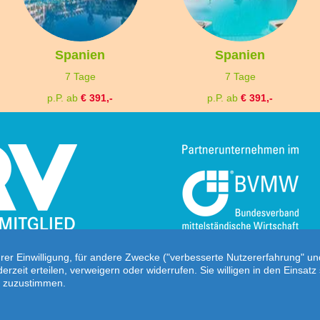
Spanien
Spanien
7 Tage
7 Tage
p.P. ab
€ 391,-
p.P. ab
€ 391,-
hrer Einwilligung, für andere Zwecke ("verbesserte Nutzererfahrung" u
ederzeit erteilen, verweigern oder widerrufen. Sie willigen in den Eins
ne zuzustimmen.
Startseite
|
AGB
|
Kontakt
|
Impressum
|
Da